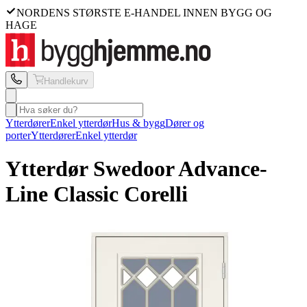
NORDENS STØRSTE E-HANDEL INNEN BYGG OG
HAGE
Handlekurv
Ytterdører
Enkel ytterdør
Hus & bygg
Dører og
porter
Ytterdører
Enkel ytterdør
Ytterdør Swedoor
Advance-
Line Classic Corelli