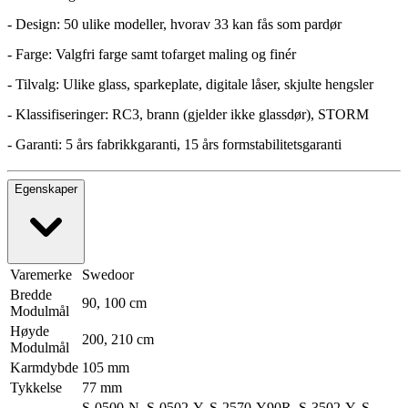
- Design: 50 ulike modeller, hvorav 33 kan fås som pardør
- Farge: Valgfri farge samt tofarget maling og finér
- Tilvalg: Ulike glass, sparkeplate, digitale låser, skjulte hengsler
- Klassifiseringer: RC3, brann (gjelder ikke glassdør), STORM
- Garanti: 5 års fabrikkgaranti, 15 års formstabilitetsgaranti
Egenskaper
Varemerke
Swedoor
Bredde
90, 100 cm
Modulmål
Høyde
200, 210 cm
Modulmål
Karmdybde
105 mm
Tykkelse
77 mm
S-0500-N, S-0502-Y, S-2570-Y90R, S-3502-Y, S-