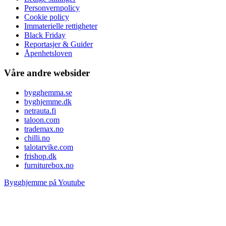
Personvernpolicy
Cookie policy
Immaterielle rettigheter
Black Friday
Reportasjer & Guider
Åpenhetsloven
Våre andre websider
bygghemma.se
byghjemme.dk
netrauta.fi
taloon.com
trademax.no
chilli.no
talotarvike.com
frishop.dk
furniturebox.no
Bygghjemme på Youtube