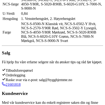
NCS-farge
4050-Y80R, S-5020-R90B, S-6020-G10Y, S-7000-N,
S-9000-N
U-Verdi
0,84
Hengsling
1. Venstrehengslet, 2. Høyrehengslet
NCS-S-0500-N Klassisk vit, NCS-S-0502-Y Hvit,
NCS-S-2570-Y90R Rød, NCS-S-3502-Y Lysegrå,
Farge
NCS-S-4050-Y80R Mørkrød, NCS-S-5020-R90B
Blå, NCS-S-6020-G10Y Grønn, NCS-S-7000-N
Mørkgrå, NCS-S-9000-N Svart
Salg
Få hjelp fra våre erfarne selgere når du ønsker tips og råd før kjøpet.
Tilbudsforespørsel
Ordrelegging
Raske svar via e-post: salg@bygghjemme.no
21601818
Kundeservice
Med vår kundeservice kan du enkelt registrere saken din og finne