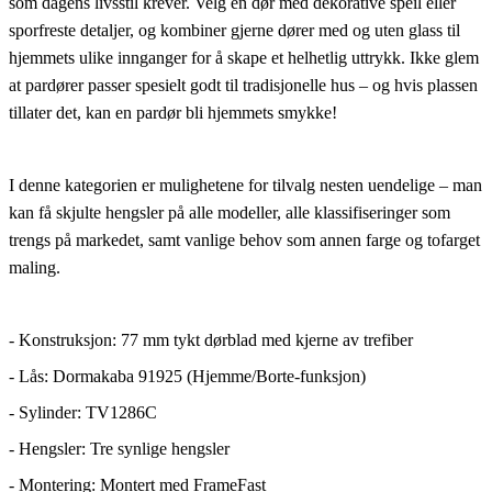
som dagens livsstil krever. Velg en dør med dekorative speil eller
sporfreste detaljer, og kombiner gjerne dører med og uten glass til
hjemmets ulike innganger for å skape et helhetlig uttrykk. Ikke glem
at pardører passer spesielt godt til tradisjonelle hus – og hvis plassen
tillater det, kan en pardør bli hjemmets smykke!
I denne kategorien er mulighetene for tilvalg nesten uendelige – man
kan få skjulte hengsler på alle modeller, alle klassifiseringer som
trengs på markedet, samt vanlige behov som annen farge og tofarget
maling.
- Konstruksjon: 77 mm tykt dørblad med kjerne av trefiber
- Lås: Dormakaba 91925 (Hjemme/Borte-funksjon)
- Sylinder: TV1286C
- Hengsler: Tre synlige hengsler
- Montering: Montert med FrameFast