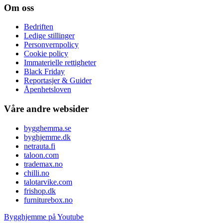
Om oss
Bedriften
Ledige stillinger
Personvernpolicy
Cookie policy
Immaterielle rettigheter
Black Friday
Reportasjer & Guider
Åpenhetsloven
Våre andre websider
bygghemma.se
byghjemme.dk
netrauta.fi
taloon.com
trademax.no
chilli.no
talotarvike.com
frishop.dk
furniturebox.no
Bygghjemme på Youtube