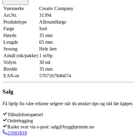
Varemerke
Creativ Company
Art.Nr.
31394
Produkttype
Allroundfarge
Farge
Sort
Høyde
35 mm
Lengde
65 mm
Sesong
Hele året
Antall (stk/pakke)
1 st/frp
Volym
30 ml
Bredde
35 mm
EAN-nr
5707167846674
Salg
Få hjelp fra våre erfarne selgere når du ønsker tips og råd før kjøpet.
Tilbudsforespørsel
Ordrelegging
Raske svar via e-post: salg@bygghjemme.no
21601818