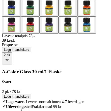
Laveste totalpris 78,-
39
kr/pk
Prispresset
Legg i handlekurv
2
pk
A-Color Glass 30 ml/1 Flaske
Svart
2
pk
/
78
kr
Legg i handlekurv
Lagervare
-
Leveres normalt innen 4-7 hverdager.
Utleveringssted
Fraktkostnad 99 kr