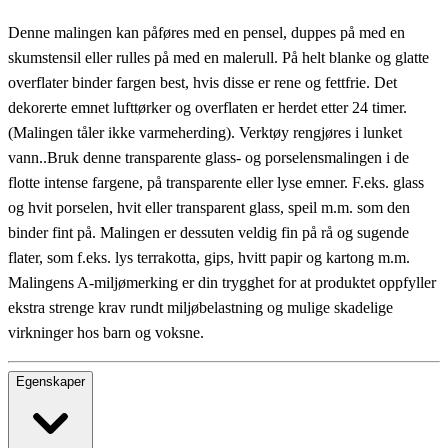
Denne malingen kan påføres med en pensel, duppes på med en
skumstensil eller rulles på med en malerull. På helt blanke og glatte
overflater binder fargen best, hvis disse er rene og fettfrie. Det
dekorerte emnet lufttørker og overflaten er herdet etter 24 timer.
(Malingen tåler ikke varmeherding). Verktøy rengjøres i lunket
vann..Bruk denne transparente glass- og porselensmalingen i de
flotte intense fargene, på transparente eller lyse emner. F.eks. glass
og hvit porselen, hvit eller transparent glass, speil m.m. som den
binder fint på. Malingen er dessuten veldig fin på rå og sugende
flater, som f.eks. lys terrakotta, gips, hvitt papir og kartong m.m.
Malingens A-miljømerking er din trygghet for at produktet oppfyller
ekstra strenge krav rundt miljøbelastning og mulige skadelige
virkninger hos barn og voksne.
Egenskaper