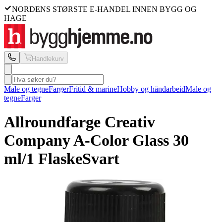
NORDENS STØRSTE E-HANDEL INNEN BYGG OG
HAGE
Handlekurv
Male og tegne
Farger
Fritid & marine
Hobby og håndarbeid
Male og
tegne
Farger
Allroundfarge Creativ
Company
A-Color Glass 30
ml/1 Flaske
Svart