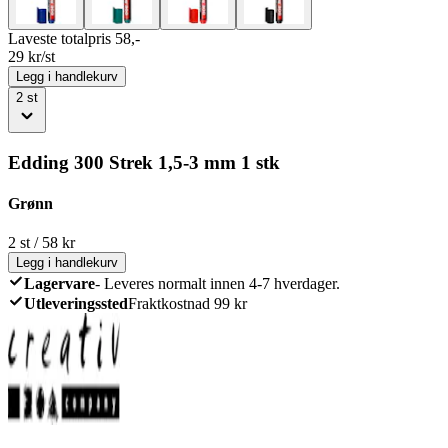
Laveste totalpris 58,-
29
kr/st
Legg i handlekurv
2
st
Edding 300 Strek 1,5-3 mm 1 stk
Grønn
2
st
/
58
kr
Legg i handlekurv
Lagervare
-
Leveres normalt innen 4-7 hverdager.
Utleveringssted
Fraktkostnad 99 kr