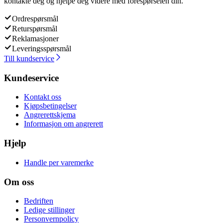
kontakte deg og hjelpe deg videre med forespørselen din.
Ordrespørsmål
Returspørsmål
Reklamasjoner
Leveringsspørsmål
Till kundservice
Kundeservice
Kontakt oss
Kjøpsbetingelser
Angrerettskjema
Informasjon om angrerett
Hjelp
Handle per varemerke
Om oss
Bedriften
Ledige stillinger
Personvernpolicy