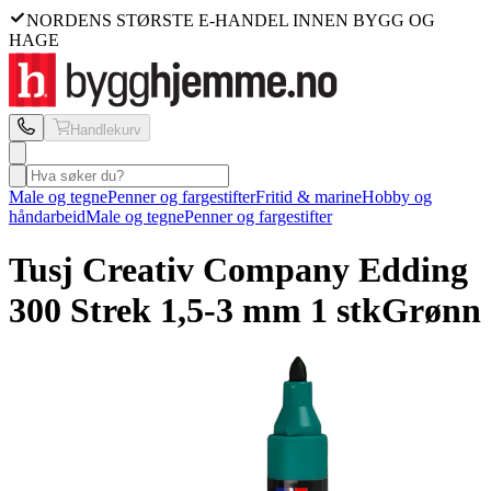
NORDENS STØRSTE E-HANDEL INNEN BYGG OG
HAGE
Handlekurv
Male og tegne
Penner og fargestifter
Fritid & marine
Hobby og
håndarbeid
Male og tegne
Penner og fargestifter
Tusj Creativ Company
Edding
300 Strek 1,5-3 mm 1 stk
Grønn