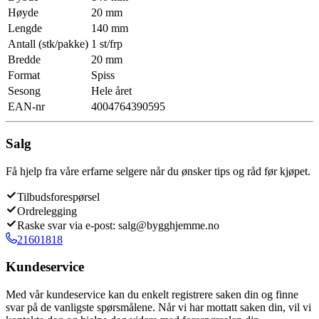
Høyde
20 mm
Lengde
140 mm
Antall (stk/pakke)
1 st/frp
Bredde
20 mm
Format
Spiss
Sesong
Hele året
EAN-nr
4004764390595
Salg
Få hjelp fra våre erfarne selgere når du ønsker tips og råd før kjøpet.
Tilbudsforespørsel
Ordrelegging
Raske svar via e-post: salg@bygghjemme.no
21601818
Kundeservice
Med vår kundeservice kan du enkelt registrere saken din og finne
svar på de vanligste spørsmålene. Når vi har mottatt saken din, vil vi