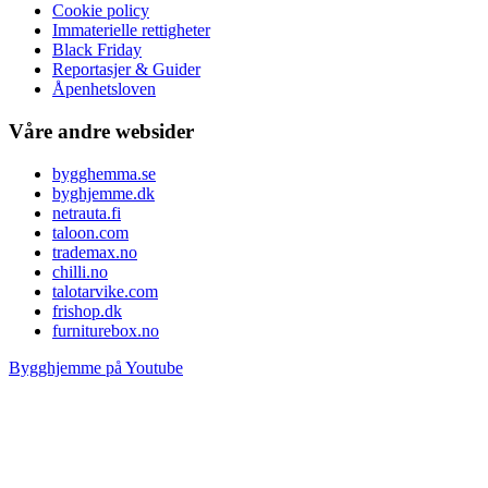
Cookie policy
Immaterielle rettigheter
Black Friday
Reportasjer & Guider
Åpenhetsloven
Våre andre websider
bygghemma.se
byghjemme.dk
netrauta.fi
taloon.com
trademax.no
chilli.no
talotarvike.com
frishop.dk
furniturebox.no
Bygghjemme på Youtube