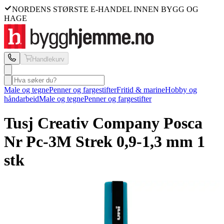
NORDENS STØRSTE E-HANDEL INNEN BYGG OG
HAGE
Handlekurv
Male og tegne
Penner og fargestifter
Fritid & marine
Hobby og
håndarbeid
Male og tegne
Penner og fargestifter
Tusj Creativ Company
Posca
Nr Pc-3M Strek 0,9-1,3 mm 1
stk