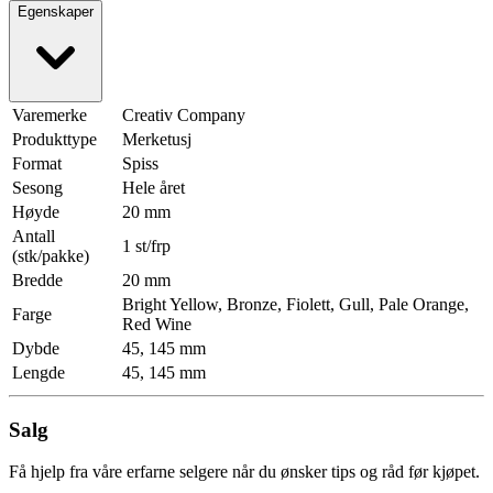
Egenskaper
Varemerke
Creativ Company
Produkttype
Merketusj
Format
Spiss
Sesong
Hele året
Høyde
20 mm
Antall
1 st/frp
(stk/pakke)
Bredde
20 mm
Bright Yellow, Bronze, Fiolett, Gull, Pale Orange,
Farge
Red Wine
Dybde
45, 145 mm
Lengde
45, 145 mm
Salg
Få hjelp fra våre erfarne selgere når du ønsker tips og råd før kjøpet.