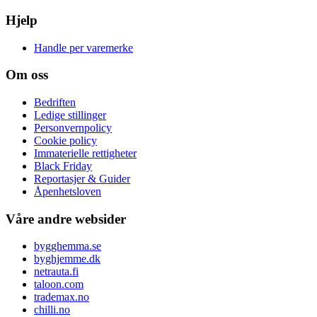
Hjelp
Handle per varemerke
Om oss
Bedriften
Ledige stillinger
Personvernpolicy
Cookie policy
Immaterielle rettigheter
Black Friday
Reportasjer & Guider
Åpenhetsloven
Våre andre websider
bygghemma.se
byghjemme.dk
netrauta.fi
taloon.com
trademax.no
chilli.no