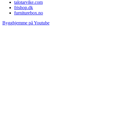
talotarvike.com
frishop.dk
furniturebox.no
Bygghjemme på Youtube