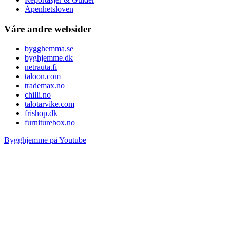
Åpenhetsloven
Våre andre websider
bygghemma.se
byghjemme.dk
netrauta.fi
taloon.com
trademax.no
chilli.no
talotarvike.com
frishop.dk
furniturebox.no
Bygghjemme på Youtube