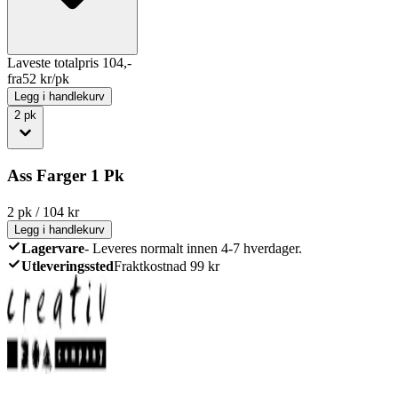
Laveste totalpris 104,-
fra
52
kr/pk
Legg i handlekurv
2
pk
Ass Farger 1 Pk
2
pk
/
104
kr
Legg i handlekurv
Lagervare
-
Leveres normalt innen 4-7 hverdager.
Utleveringssted
Fraktkostnad 99 kr