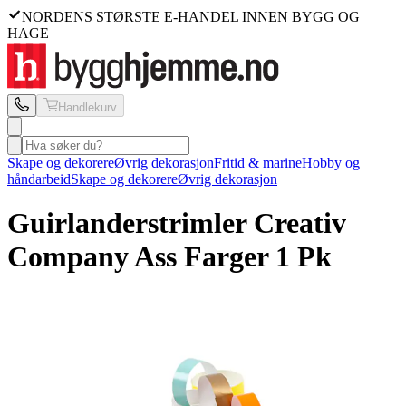
NORDENS STØRSTE E-HANDEL INNEN BYGG OG
HAGE
Handlekurv
Skape og dekorere
Øvrig dekorasjon
Fritid & marine
Hobby og
håndarbeid
Skape og dekorere
Øvrig dekorasjon
Guirlanderstrimler Creativ
Company
Ass Farger 1 Pk