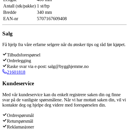
Antall (stk/pakke)
1 st/frp
Bredde
340 mm
EAN-nr
5707167609408
Salg
Få hjelp fra våre erfarne selgere når du ønsker tips og råd før kjøpet.
Tilbudsforespørsel
Ordrelegging
Raske svar via e-post: salg@bygghjemme.no
21601818
Kundeservice
Med vår kundeservice kan du enkelt registrere saken din og finne
svar på de vanligste spørsmålene. Når vi har mottatt saken din, vil vi
kontakte deg og hjelpe deg videre med forespørselen din.
Ordrespørsmål
Returspørsmål
Reklamasjoner