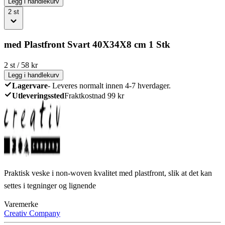
Legg i handlekurv
2
st
med Plastfront Svart 40X34X8 cm 1 Stk
2
st
/
58
kr
Legg i handlekurv
Lagervare
-
Leveres normalt innen 4-7 hverdager.
Utleveringssted
Fraktkostnad 99 kr
Praktisk veske i non-woven kvalitet med plastfront, slik at det kan
settes i tegninger og lignende
Varemerke
Creativ Company