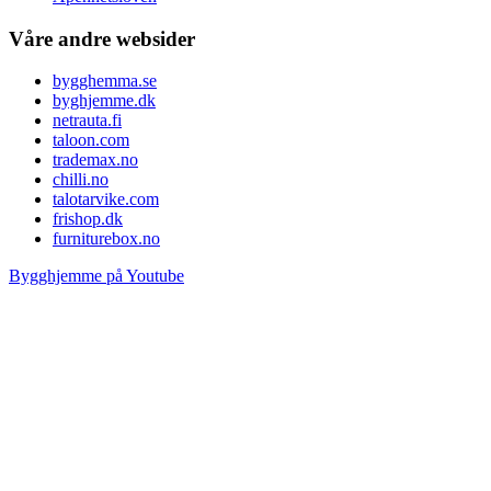
Våre andre websider
bygghemma.se
byghjemme.dk
netrauta.fi
taloon.com
trademax.no
chilli.no
talotarvike.com
frishop.dk
furniturebox.no
Bygghjemme på Youtube