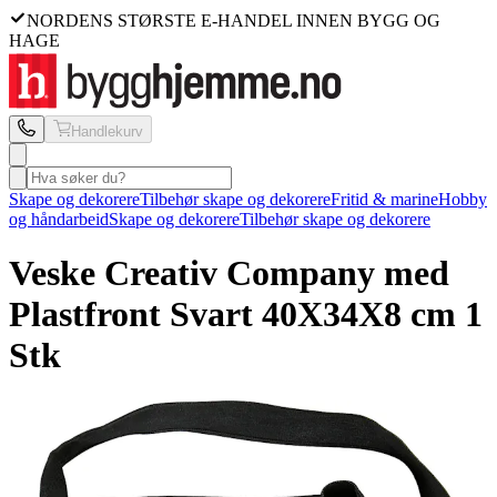
NORDENS STØRSTE E-HANDEL INNEN BYGG OG
HAGE
Handlekurv
Skape og dekorere
Tilbehør skape og dekorere
Fritid & marine
Hobby
og håndarbeid
Skape og dekorere
Tilbehør skape og dekorere
Veske Creativ Company
med
Plastfront Svart 40X34X8 cm 1
Stk