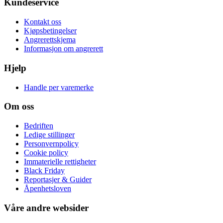
Kundeservice
Kontakt oss
Kjøpsbetingelser
Angrerettskjema
Informasjon om angrerett
Hjelp
Handle per varemerke
Om oss
Bedriften
Ledige stillinger
Personvernpolicy
Cookie policy
Immaterielle rettigheter
Black Friday
Reportasjer & Guider
Åpenhetsloven
Våre andre websider