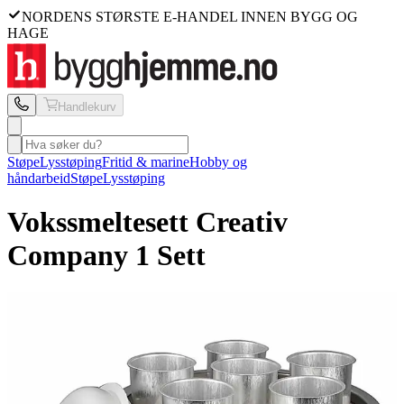
NORDENS STØRSTE E-HANDEL INNEN BYGG OG
HAGE
Handlekurv
Støpe
Lysstøping
Fritid & marine
Hobby og
håndarbeid
Støpe
Lysstøping
Vokssmeltesett Creativ
Company
1 Sett