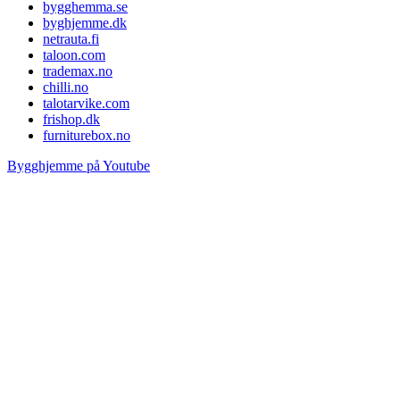
bygghemma.se
byghjemme.dk
netrauta.fi
taloon.com
trademax.no
chilli.no
talotarvike.com
frishop.dk
furniturebox.no
Bygghjemme på Youtube