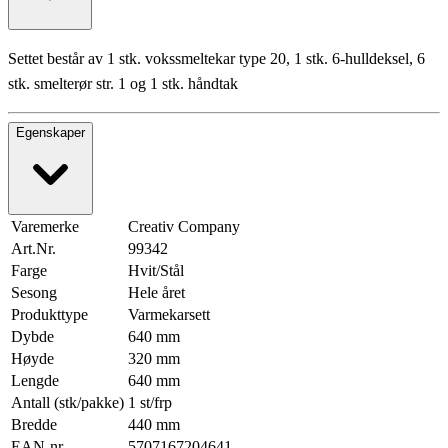
Settet består av 1 stk. vokssmeltekar type 20, 1 stk. 6-hulldeksel, 6
stk. smelterør str. 1 og 1 stk. håndtak
Egenskaper
Varemerke
Creativ Company
Art.Nr.
99342
Farge
Hvit/Stål
Sesong
Hele året
Produkttype
Varmekarsett
Dybde
640 mm
Høyde
320 mm
Lengde
640 mm
Antall (stk/pakke)
1 st/frp
Bredde
440 mm
EAN-nr
5707167204641