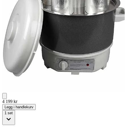
4 199
kr
Legg i handlekurv
1
set