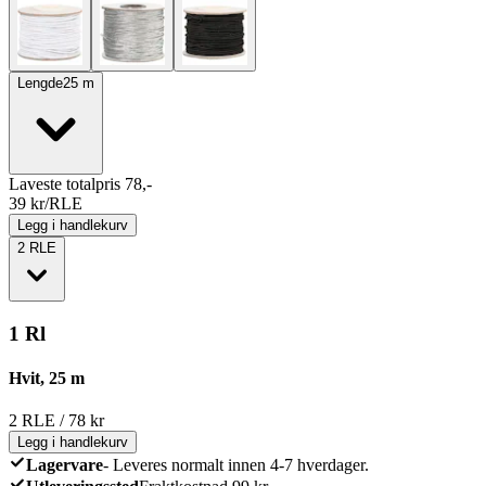
Lengde
25
m
Laveste totalpris 78,-
39
kr/RLE
Legg i handlekurv
2
RLE
1 Rl
Hvit, 25 m
2
RLE
/
78
kr
Legg i handlekurv
Lagervare
-
Leveres normalt innen 4-7 hverdager.