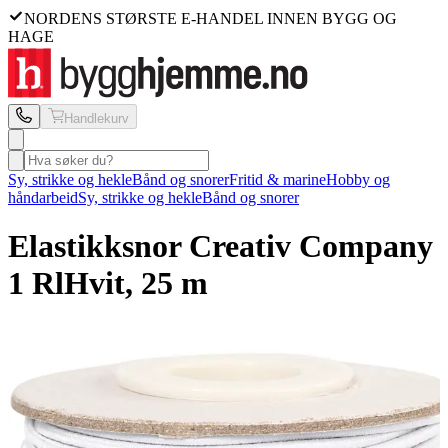
NORDENS STØRSTE E-HANDEL INNEN BYGG OG
HAGE
Handlekurv
Sy, strikke og hekle
Bånd og snorer
Fritid & marine
Hobby og
håndarbeid
Sy, strikke og hekle
Bånd og snorer
Elastikksnor Creativ Company
1 Rl
Hvit, 25 m