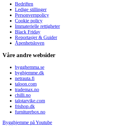
Bedriften
Ledige stillinger
Personvernpolicy
Cookie policy
Immaterielle rettigheter
Black Friday
Reportasjer & Guider
Åpenhetsloven
Våre andre websider
bygghemma.se
byghjemme.dk
netrauta.fi
taloon.com
trademax.no
chilli.no
talotarvike.com
frishop.dk
furniturebox.no
Bygghjemme på Youtube