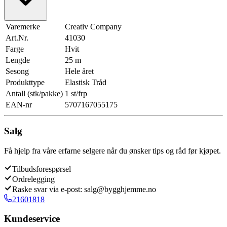
Varemerke
Creativ Company
Art.Nr.
41030
Farge
Hvit
Lengde
25 m
Sesong
Hele året
Produkttype
Elastisk Tråd
Antall (stk/pakke)
1 st/frp
EAN-nr
5707167055175
Salg
Få hjelp fra våre erfarne selgere når du ønsker tips og råd før kjøpet.
Tilbudsforespørsel
Ordrelegging
Raske svar via e-post: salg@bygghjemme.no
21601818
Kundeservice