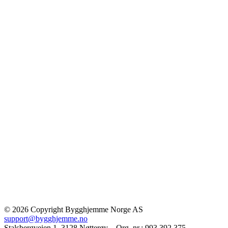
© 2026 Copyright Bygghjemme Norge AS
support@bygghjemme.no
Stalsbergveien 1, 3128 Nøtterøy – Org. nr.: 993 392 375