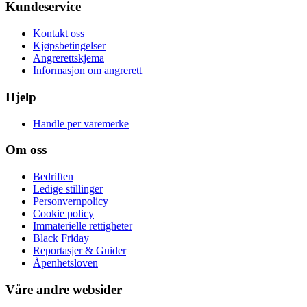
Kundeservice
Kontakt oss
Kjøpsbetingelser
Angrerettskjema
Informasjon om angrerett
Hjelp
Handle per varemerke
Om oss
Bedriften
Ledige stillinger
Personvernpolicy
Cookie policy
Immaterielle rettigheter
Black Friday
Reportasjer & Guider
Åpenhetsloven
Våre andre websider