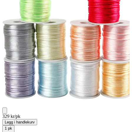
329
kr/pk
Legg i handlekurv
1
pk