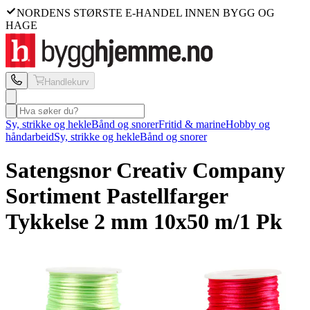
NORDENS STØRSTE E-HANDEL INNEN BYGG OG
HAGE
Handlekurv
Sy, strikke og hekle
Bånd og snorer
Fritid & marine
Hobby og
håndarbeid
Sy, strikke og hekle
Bånd og snorer
Satengsnor Creativ Company
Sortiment Pastellfarger
Tykkelse 2 mm 10x50 m/1 Pk