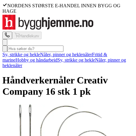
NORDENS STØRSTE E-HANDEL INNEN BYGG OG
HAGE
Handlekurv
Sy, strikke og hekle
Nåler, pinner og heklenåler
Fritid &
marine
Hobby og håndarbeid
Sy, strikke og hekle
Nåler, pinner og
heklenåler
Håndverkernåler Creativ
Company
16 stk 1 pk