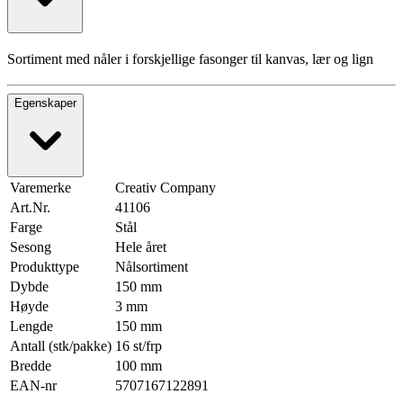
Sortiment med nåler i forskjellige fasonger til kanvas, lær og lign
Egenskaper
Varemerke
Creativ Company
Art.Nr.
41106
Farge
Stål
Sesong
Hele året
Produkttype
Nålsortiment
Dybde
150 mm
Høyde
3 mm
Lengde
150 mm
Antall (stk/pakke)
16 st/frp
Bredde
100 mm
EAN-nr
5707167122891