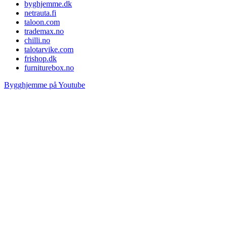
byghjemme.dk
netrauta.fi
taloon.com
trademax.no
chilli.no
talotarvike.com
frishop.dk
furniturebox.no
Bygghjemme på Youtube