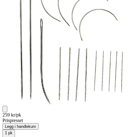
259
kr/pk
Prispresset
Legg i handlekurv
1
pk