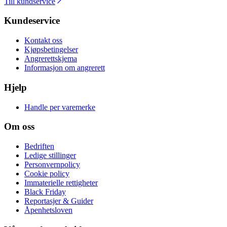
Till kundservice
Kundeservice
Kontakt oss
Kjøpsbetingelser
Angrerettskjema
Informasjon om angrerett
Hjelp
Handle per varemerke
Om oss
Bedriften
Ledige stillinger
Personvernpolicy
Cookie policy
Immaterielle rettigheter
Black Friday
Reportasjer & Guider
Åpenhetsloven