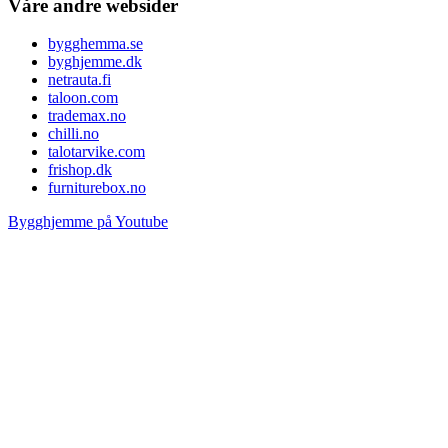
Våre andre websider
bygghemma.se
byghjemme.dk
netrauta.fi
taloon.com
trademax.no
chilli.no
talotarvike.com
frishop.dk
furniturebox.no
Bygghjemme på Youtube