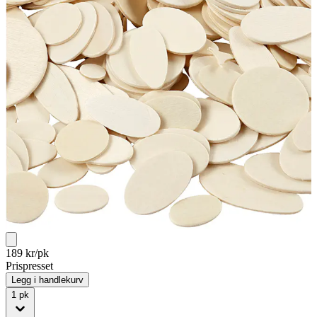
189
kr/pk
Prispresset
Legg i handlekurv
1
pk