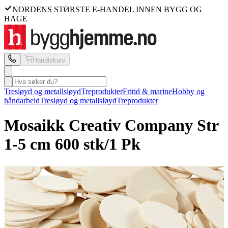
NORDENS STØRSTE E-HANDEL INNEN BYGG OG
HAGE
Handlekurv
Tresløyd og metallsløyd
Treprodukter
Fritid & marine
Hobby og
håndarbeid
Tresløyd og metallsløyd
Treprodukter
Mosaikk Creativ Company
Str
1-5 cm 600 stk/1 Pk