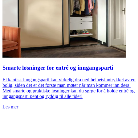
Smarte løsninger for entré og inngangsparti
Et kaotisk inngangsparti kan virkelig dra ned helhetsinntrykket av en
bolig, siden det er det første man møter når man kommer inn døra.
O
Med smarte og praktiske løsninger kan du sørge for å holde entré og
s
inngangsparti pent og ryddig til alle tider!
s
b
Les mer
L