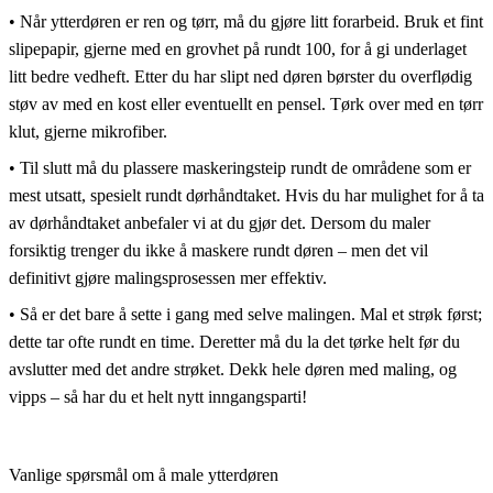
•
Når ytterdøren er ren og tørr, må du gjøre litt forarbeid. Bruk et fint
slipepapir, gjerne med en grovhet på rundt 100, for å gi underlaget
litt bedre vedheft. Etter du har slipt ned døren børster du overflødig
støv av med en kost eller eventuellt en pensel. Tørk over med en tørr
klut, gjerne mikrofiber.
•
Til slutt må du plassere maskeringsteip rundt de områdene som er
mest utsatt, spesielt rundt dørhåndtaket. Hvis du har mulighet for å ta
av dørhåndtaket anbefaler vi at du gjør det. Dersom du maler
forsiktig trenger du ikke å maskere rundt døren – men det vil
definitivt gjøre malingsprosessen mer effektiv.
•
Så er det bare å sette i gang med selve malingen. Mal et strøk først;
dette tar ofte rundt en time. Deretter må du la det tørke helt før du
avslutter med det andre strøket. Dekk hele døren med maling, og
vipps – så har du et helt nytt inngangsparti!
Vanlige spørsmål om å male ytterdøren