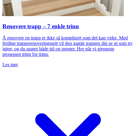
Renovere trapp – 7 enkle trinn
k
Å renovere en trapp er ikke så komplisert som det kan virke. Med
ferdige trapperenoveringssett vil den gamle trappen din se ut som ny
K
igjen, og du sparer både tid og penger. Her går vi gjennom
n
prosessen trinn for trinn.
t
s
Les mer
h
L