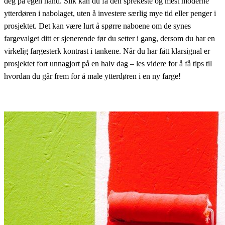
deg på egen hånd. Slik kan du få den sprekeste og mest moderne
ytterdøren i nabolaget, uten å investere særlig mye tid eller penger i
prosjektet. Det kan være lurt å spørre naboene om de synes
fargevalget ditt er sjenerende før du setter i gang, dersom du har en
virkelig fargesterk kontrast i tankene. Når du har fått klarsignal er
prosjektet fort unnagjort på en halv dag – les videre for å få tips til
hvordan du går frem for å male ytterdøren i en ny farge!