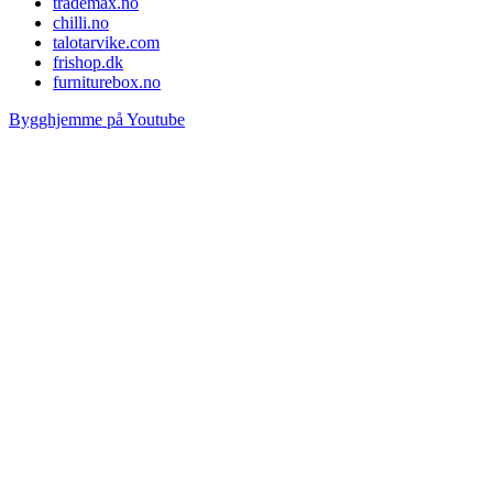
trademax.no
chilli.no
talotarvike.com
frishop.dk
furniturebox.no
Bygghjemme på Youtube