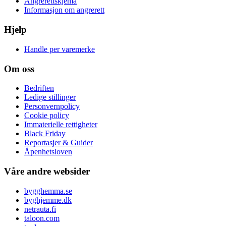
Angrerettskjema
Informasjon om angrerett
Hjelp
Handle per varemerke
Om oss
Bedriften
Ledige stillinger
Personvernpolicy
Cookie policy
Immaterielle rettigheter
Black Friday
Reportasjer & Guider
Åpenhetsloven
Våre andre websider
bygghemma.se
byghjemme.dk
netrauta.fi
taloon.com