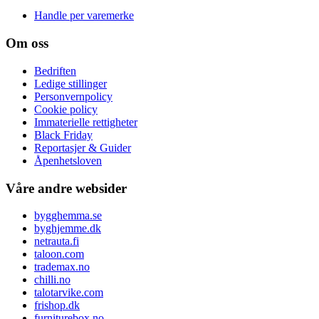
Handle per varemerke
Om oss
Bedriften
Ledige stillinger
Personvernpolicy
Cookie policy
Immaterielle rettigheter
Black Friday
Reportasjer & Guider
Åpenhetsloven
Våre andre websider
bygghemma.se
byghjemme.dk
netrauta.fi
taloon.com
trademax.no
chilli.no
talotarvike.com
frishop.dk
furniturebox.no