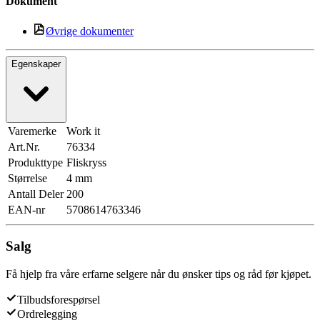
Dokument
Øvrige dokumenter
Egenskaper
Varemerke
Work it
Art.Nr.
76334
Produkttype
Fliskryss
Størrelse
4 mm
Antall Deler
200
EAN-nr
5708614763346
Salg
Få hjelp fra våre erfarne selgere når du ønsker tips og råd før kjøpet.
Tilbudsforespørsel
Ordrelegging