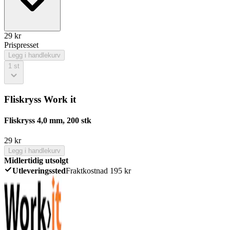
29
kr
Prispresset
Legg i handlekurv
1
st
Fliskryss Work it
Fliskryss 4,0 mm, 200 stk
29
kr
Legg i handlekurv
Midlertidig utsolgt
Utleveringssted
Fraktkostnad 195 kr