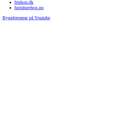
frishop.dk
furniturebox.no
Bygghjemme på Youtube