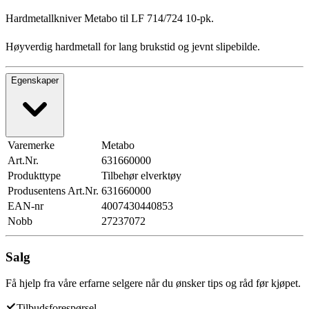
Hardmetallkniver Metabo til LF 714/724 10-pk.
Høyverdig hardmetall for lang brukstid og jevnt slipebilde.
Egenskaper
Varemerke
Metabo
Art.Nr.
631660000
Produkttype
Tilbehør elverktøy
Produsentens Art.Nr.
631660000
EAN-nr
4007430440853
Nobb
27237072
Salg
Få hjelp fra våre erfarne selgere når du ønsker tips og råd før kjøpet.
Tilbudsforespørsel