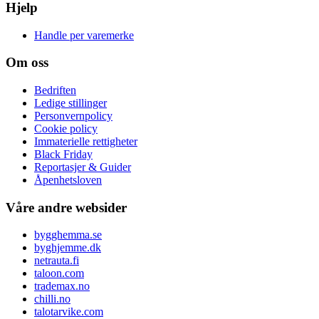
Hjelp
Handle per varemerke
Om oss
Bedriften
Ledige stillinger
Personvernpolicy
Cookie policy
Immaterielle rettigheter
Black Friday
Reportasjer & Guider
Åpenhetsloven
Våre andre websider
bygghemma.se
byghjemme.dk
netrauta.fi
taloon.com
trademax.no
chilli.no
talotarvike.com