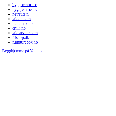
bygghemma.se
byghjemme.dk
netrauta.fi
taloon.com
trademax.no
chilli.no
talotarvike.com
frishop.dk
furniturebox.no
Bygghjemme på Youtube