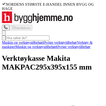
NORDENS STØRSTE E-HANDEL INNEN BYGG OG
HAGE
Handlekurv
Maskin og verktøystilbehør
Øvrige verktøytilbehør
Verktøy &
maskiner
Maskin og verktøystilbehør
Øvrige verktøytilbehør
Verktøykasse Makita
MAKPAC
295x395x155 mm