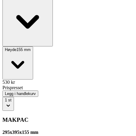
Høyde
155
mm
530
kr
Prispresset
Legg i handlekurv
1
st
MAKPAC
295x395x155 mm