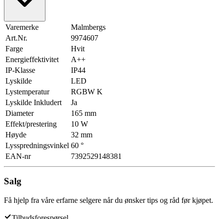
Varemerke
Malmbergs
Art.Nr.
9974607
Farge
Hvit
Energieffektivitet
A++
IP-Klasse
IP44
Lyskilde
LED
Lystemperatur
RGBW K
Lyskilde Inkludert
Ja
Diameter
165 mm
Effekt/prestering
10 W
Høyde
32 mm
Lysspredningsvinkel
60 °
EAN-nr
7392529148381
Salg
Få hjelp fra våre erfarne selgere når du ønsker tips og råd før kjøpet.
Tilbudsforespørsel