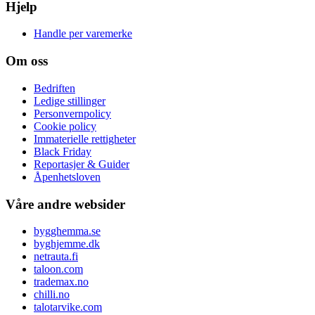
Hjelp
Handle per varemerke
Om oss
Bedriften
Ledige stillinger
Personvernpolicy
Cookie policy
Immaterielle rettigheter
Black Friday
Reportasjer & Guider
Åpenhetsloven
Våre andre websider
bygghemma.se
byghjemme.dk
netrauta.fi
taloon.com
trademax.no
chilli.no
talotarvike.com