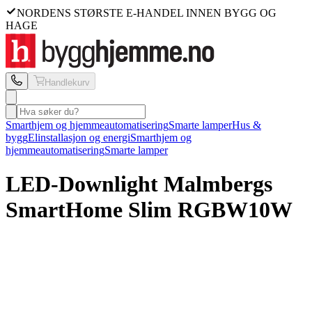
NORDENS STØRSTE E-HANDEL INNEN BYGG OG
HAGE
Handlekurv
Smarthjem og hjemmeautomatisering
Smarte lamper
Hus &
bygg
Elinstallasjon og energi
Smarthjem og
hjemmeautomatisering
Smarte lamper
LED-Downlight Malmbergs
SmartHome Slim RGBW
10W