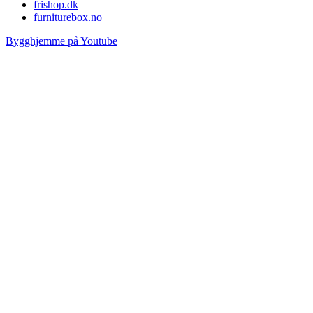
frishop.dk
furniturebox.no
Bygghjemme på Youtube