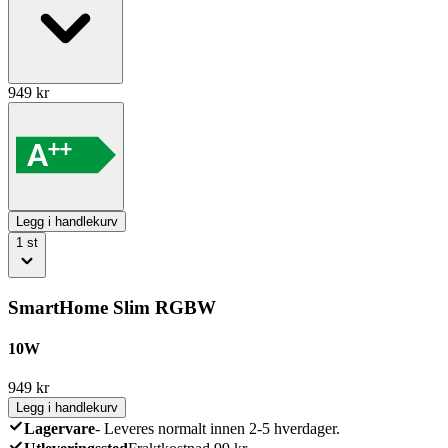
949
kr
Legg i handlekurv
1
st
SmartHome Slim RGBW
10W
949
kr
Legg i handlekurv
Lagervare
-
Leveres normalt innen 2-5 hverdager.