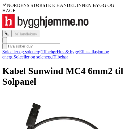
NORDENS STØRSTE E-HANDEL INNEN BYGG OG
HAGE
Handlekurv
Solceller og solenergi
Tilbehør
Hus & bygg
Elinstallasjon og
energi
Solceller og solenergi
Tilbehør
Kabel Sunwind
MC4 6mm2 til
Solpanel