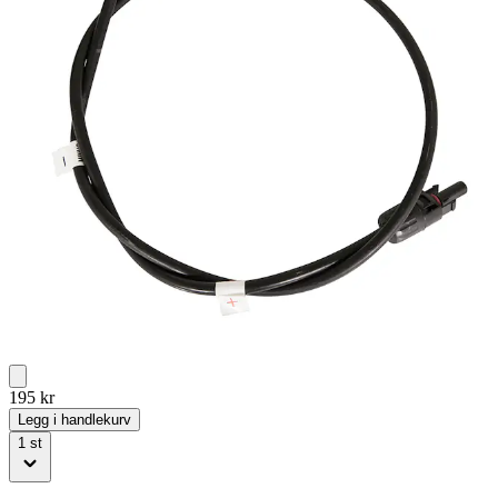
195
kr
Legg i handlekurv
1
st