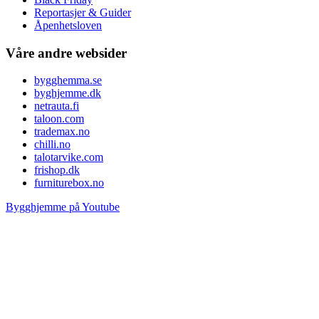
Reportasjer & Guider
Åpenhetsloven
Våre andre websider
bygghemma.se
byghjemme.dk
netrauta.fi
taloon.com
trademax.no
chilli.no
talotarvike.com
frishop.dk
furniturebox.no
Bygghjemme på Youtube