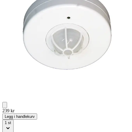
239
kr
Legg i handlekurv
1
st