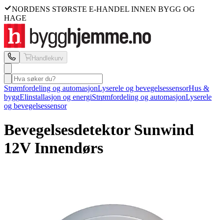
NORDENS STØRSTE E-HANDEL INNEN BYGG OG
HAGE
Handlekurv
Strømfordeling og automasjon
Lyserele og bevegelsessensor
Hus &
bygg
Elinstallasjon og energi
Strømfordeling og automasjon
Lyserele
og bevegelsessensor
Bevegelsesdetektor Sunwind
12V Innendørs