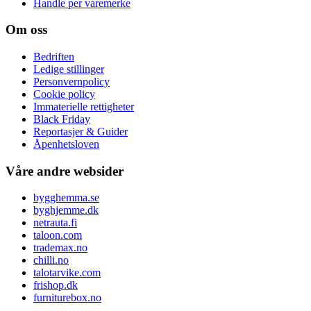
Handle per varemerke
Om oss
Bedriften
Ledige stillinger
Personvernpolicy
Cookie policy
Immaterielle rettigheter
Black Friday
Reportasjer & Guider
Åpenhetsloven
Våre andre websider
bygghemma.se
byghjemme.dk
netrauta.fi
taloon.com
trademax.no
chilli.no
talotarvike.com
frishop.dk
furniturebox.no