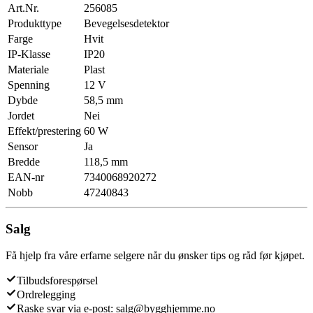
Art.Nr.
256085
Produkttype
Bevegelsesdetektor
Farge
Hvit
IP-Klasse
IP20
Materiale
Plast
Spenning
12 V
Dybde
58,5 mm
Jordet
Nei
Effekt/prestering
60 W
Sensor
Ja
Bredde
118,5 mm
EAN-nr
7340068920272
Nobb
47240843
Salg
Få hjelp fra våre erfarne selgere når du ønsker tips og råd før kjøpet.
Tilbudsforespørsel
Ordrelegging
Raske svar via e-post: salg@bygghjemme.no