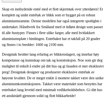
Skap en innbydende entré med et flott skjermtak over ytterdøren! Et
komplett og unikt entrétak av blikk som er bygget på en robust
aluminiumsramme. Denne modellen har også integrerte spotlights i
undertaket. Håndtverk fra Småland med et tidløst design som passer
til alle hustyper. Finnes i flere ulike farger, alle med hvitlakkert
aluminiumsplate i himlingen. Entrétaket har et takfall på 20 grader
og finnes i to bredder: 1600 og 2100 mm.
Designtak besitter lang erfaring av blikkenslageri, og innehar høy
kompetanse og kunnskap om tak og konstruksjon. Noe som gir deg
mulighet til enkelt å endre på ditt hus og gi fasaden et mer eksklusivt
preg! Designtak designer og produserer eksklusive entrétak av
høyeste kvalitet. De er meget enkle å montere takket være den unike
aluminiumkonstruksjonen. Takket være materialet som benyttes har
entrétaket lang levetid med minimalt vedlikeholdsbehov. Gi ditt hus
ett ansiktsløft gjennom solid og flott blikkarbeide!