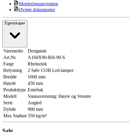
Monteringsanvisning
Øvrige dokumenter
Egenskaper
Varemerke
Designtak
Art.Nr.
A160X90-RH-90-S
Farge
Rheinzink
Belysning
2 Sølv COB Led-lamper
Bredde
1600 mm
Høyde
450 mm
Produkttype
Entrétak
Modell
Vannavrenning: Høyre og Venstre
Serie
Angled
Dybde
900 mm
Max Snølast
350 kg/m²
Salg