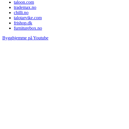
taloon.com
trademax.no
chilli.no
talotarvike.com
frishop.dk
furniturebox.no
Bygghjemme på Youtube