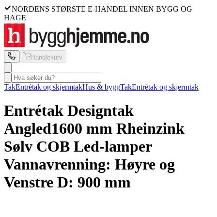
NORDENS STØRSTE E-HANDEL INNEN BYGG OG
HAGE
Handlekurv
Tak
Entrétak og skjermtak
Hus & bygg
Tak
Entrétak og skjermtak
Entrétak Designtak
Angled
1600 mm Rheinzink
Sølv COB Led-lamper
Vannavrenning: Høyre og
Venstre D: 900 mm