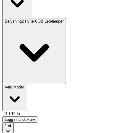
Belysning
2 Hvite COB Led-lamper
Velg
Modell
23 192
kr
Legg i handlekurv
1
st