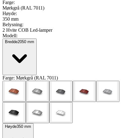
Farge
:
Mørkgrå (RAL 7011)
Høyde
:
350 mm
Belysning
:
2 Hvite COB Led-lamper
Modell
:
Bredde
2050
mm
Farge:
Mørkgrå (RAL 7011)
Høyde
350
mm