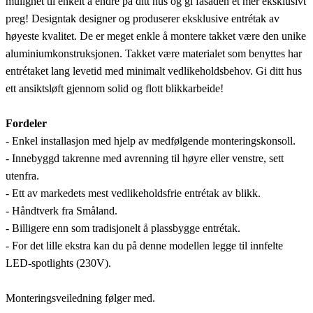
mulighet til enkelt å endre på ditt hus og gi fasaden et mer eksklusivt
preg! Designtak designer og produserer eksklusive entrétak av
høyeste kvalitet. De er meget enkle å montere takket være den unike
aluminiumkonstruksjonen. Takket være materialet som benyttes har
entrétaket lang levetid med minimalt vedlikeholdsbehov. Gi ditt hus
ett ansiktsløft gjennom solid og flott blikkarbeide!
Fordeler
- Enkel installasjon med hjelp av medfølgende monteringskonsoll.
- Innebyggd takrenne med avrenning til høyre eller venstre, sett
utenfra.
- Ett av markedets mest vedlikeholdsfrie entrétak av blikk.
- Håndtverk fra Småland.
- Billigere enn som tradisjonelt å plassbygge entrétak.
- For det lille ekstra kan du på denne modellen legge til innfelte
LED-spotlights (230V).
Monteringsveiledning følger med.