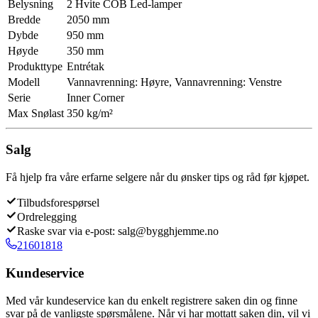
Belysning
2 Hvite COB Led-lamper
Bredde
2050 mm
Dybde
950 mm
Høyde
350 mm
Produkttype
Entrétak
Modell
Vannavrenning: Høyre, Vannavrenning: Venstre
Serie
Inner Corner
Max Snølast
350 kg/m²
Salg
Få hjelp fra våre erfarne selgere når du ønsker tips og råd før kjøpet.
Tilbudsforespørsel
Ordrelegging
Raske svar via e-post: salg@bygghjemme.no
21601818
Kundeservice
Med vår kundeservice kan du enkelt registrere saken din og finne
svar på de vanligste spørsmålene. Når vi har mottatt saken din, vil vi