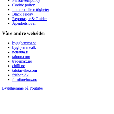
Personvernpolicy
Cookie policy
Immaterielle rettigheter
Black Friday
Reportasjer & Guider
Åpenhetsloven
Våre andre websider
bygghemma.se
byghjemme.dk
netrauta.fi
taloon.com
trademax.no
chilli.no
talotarvike.com
frishop.dk
furniturebox.no
Bygghjemme på Youtube