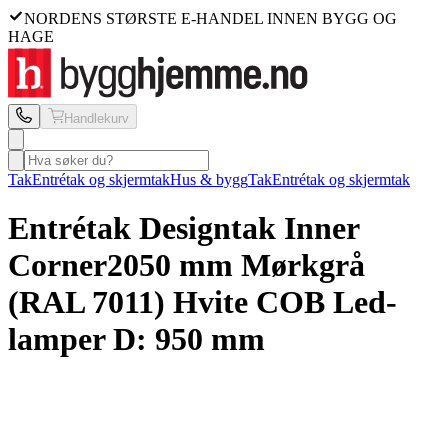
NORDENS STØRSTE E-HANDEL INNEN BYGG OG
HAGE
Handlekurv
Tak
Entrétak og skjermtak
Hus & bygg
Tak
Entrétak og skjermtak
Entrétak Designtak
Inner
Corner
2050 mm Mørkgrå
(RAL 7011) Hvite COB Led-
lamper D: 950 mm