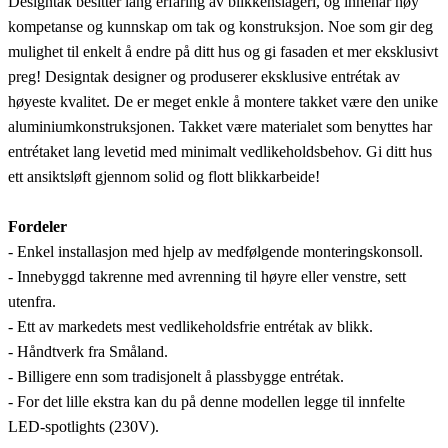
Designtak besitter lang erfaring av blikkenslageri, og innehar høy
kompetanse og kunnskap om tak og konstruksjon. Noe som gir deg
mulighet til enkelt å endre på ditt hus og gi fasaden et mer eksklusivt
preg! Designtak designer og produserer eksklusive entrétak av
høyeste kvalitet. De er meget enkle å montere takket være den unike
aluminiumkonstruksjonen. Takket være materialet som benyttes har
entrétaket lang levetid med minimalt vedlikeholdsbehov. Gi ditt hus
ett ansiktsløft gjennom solid og flott blikkarbeide!
Fordeler
- Enkel installasjon med hjelp av medfølgende monteringskonsoll.
- Innebyggd takrenne med avrenning til høyre eller venstre, sett
utenfra.
- Ett av markedets mest vedlikeholdsfrie entrétak av blikk.
- Håndtverk fra Småland.
- Billigere enn som tradisjonelt å plassbygge entrétak.
- For det lille ekstra kan du på denne modellen legge til innfelte
LED-spotlights (230V).