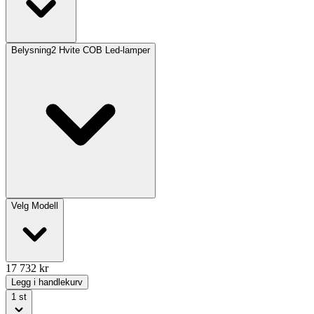
Belysning
2 Hvite COB Led-lamper
Velg
Modell
17 732
kr
Legg i handlekurv
1
st