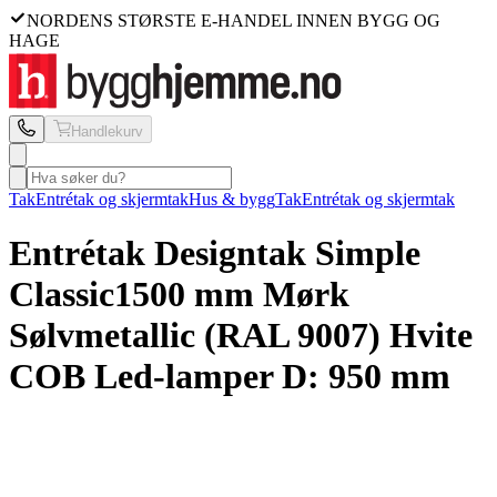
NORDENS STØRSTE E-HANDEL INNEN BYGG OG
HAGE
Handlekurv
Tak
Entrétak og skjermtak
Hus & bygg
Tak
Entrétak og skjermtak
Entrétak Designtak
Simple
Classic
1500 mm Mørk
Sølvmetallic (RAL 9007) Hvite
COB Led-lamper D: 950 mm