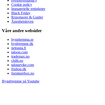
Personvernpolicy
Cookie policy
Immaterielle rettigheter
Black Friday
Reportasjer & Guider
Åpenhetsloven
Våre andre websider
bygghemma.se
byghjemme.dk
netrauta.fi
taloon.com
trademax.no
chilli.no
talotarvike.com
frishop.dk
furniturebox.no
Bygghjemme på Youtube