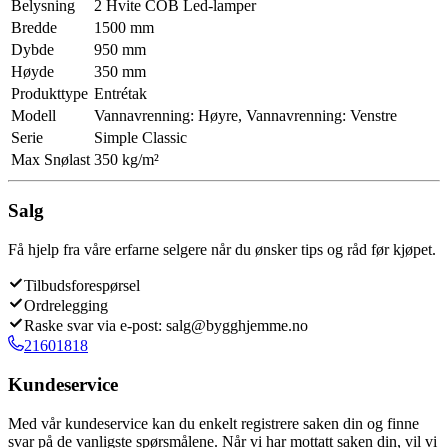
Belysning
2 Hvite COB Led-lamper
Bredde
1500 mm
Dybde
950 mm
Høyde
350 mm
Produkttype
Entrétak
Modell
Vannavrenning: Høyre, Vannavrenning: Venstre
Serie
Simple Classic
Max Snølast
350 kg/m²
Salg
Få hjelp fra våre erfarne selgere når du ønsker tips og råd før kjøpet.
Tilbudsforespørsel
Ordrelegging
Raske svar via e-post: salg@bygghjemme.no
21601818
Kundeservice
Med vår kundeservice kan du enkelt registrere saken din og finne
svar på de vanligste spørsmålene. Når vi har mottatt saken din, vil vi