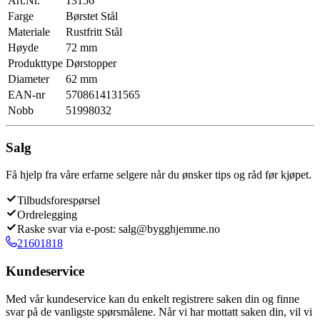
Art.Nr.
13156
Farge
Børstet Stål
Materiale
Rustfritt Stål
Høyde
72 mm
Produkttype
Dørstopper
Diameter
62 mm
EAN-nr
5708614131565
Nobb
51998032
Salg
Få hjelp fra våre erfarne selgere når du ønsker tips og råd før kjøpet.
Tilbudsforespørsel
Ordrelegging
Raske svar via e-post: salg@bygghjemme.no
21601818
Kundeservice
Med vår kundeservice kan du enkelt registrere saken din og finne
svar på de vanligste spørsmålene. Når vi har mottatt saken din, vil vi