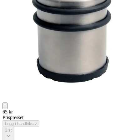
65
kr
Prispresset
Legg i handlekurv
1
st