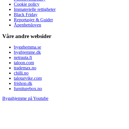
Cookie policy
Immaterielle rettigheter
Black Friday
Reportasjer & Guider
Åpenhetsloven
Våre andre websider
bygghemma.se
byghjemme.dk
netrauta.fi
taloon.com
trademax.no
chilli.no
talotarvike.com
frishop.dk
furniturebox.no
Bygghjemme på Youtube