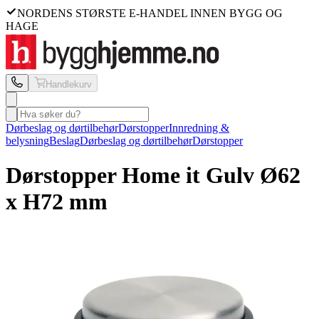
NORDENS STØRSTE E-HANDEL INNEN BYGG OG
HAGE
Handlekurv
Dørbeslag og dørtilbehør
Dørstopper
Innredning &
belysning
Beslag
Dørbeslag og dørtilbehør
Dørstopper
Dørstopper Home it
Gulv Ø62
x H72 mm