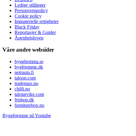
Ledige stillinger
Personvernpolicy
Cookie policy
Immaterielle rettigheter
Black Friday
Reportasjer & Guider
Åpenhetsloven
Våre andre websider
bygghemma.se
byghjemme.dk
netrauta.fi
taloon.com
trademax.no
chilli.no
talotarvike.com
frishop.dk
furniturebox.no
Bygghjemme på Youtube