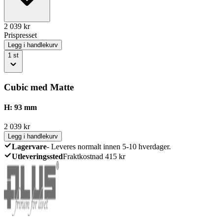
2 039
kr
Prispresset
Legg i handlekurv
1
st
Cubic med Matte
H: 93 mm
2 039
kr
Legg i handlekurv
Lagervare
-
Leveres normalt innen 5-10 hverdager.
Utleveringssted
Fraktkostnad 415 kr