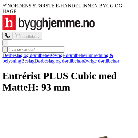
NORDENS STØRSTE E-HANDEL INNEN BYGG OG
HAGE
Handlekurv
Dørbeslag og dørtilbehør
Øvrige dørtilbehør
Innredning &
belysning
Beslag
Dørbeslag og dørtilbehør
Øvrige dørtilbehør
Entrérist PLUS
Cubic med
Matte
H: 93 mm