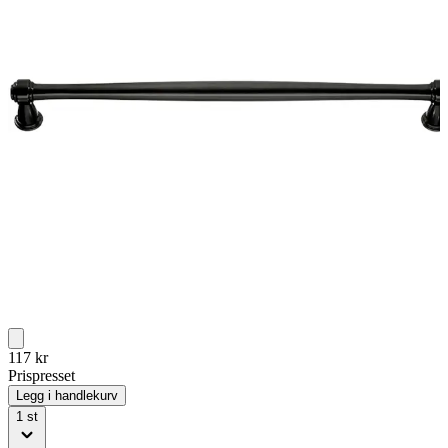
117
kr
Prispresset
Legg i handlekurv
1
st