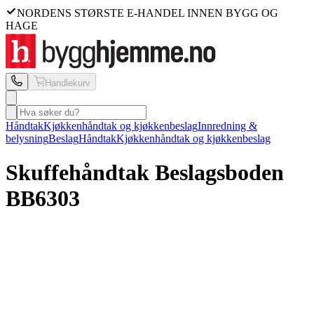
NORDENS STØRSTE E-HANDEL INNEN BYGG OG
HAGE
Handlekurv
Håndtak
Kjøkkenhåndtak og kjøkkenbeslag
Innredning &
belysning
Beslag
Håndtak
Kjøkkenhåndtak og kjøkkenbeslag
Skuffehåndtak Beslagsboden
BB6303