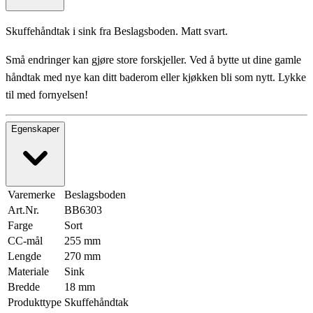
Skuffehåndtak i sink fra Beslagsboden. Matt svart.
Små endringer kan gjøre store forskjeller. Ved å bytte ut dine gamle
håndtak med nye kan ditt baderom eller kjøkken bli som nytt. Lykke
til med fornyelsen!
Egenskaper
Varemerke
Beslagsboden
Art.Nr.
BB6303
Farge
Sort
CC-mål
255 mm
Lengde
270 mm
Materiale
Sink
Bredde
18 mm
Produkttype
Skuffehåndtak