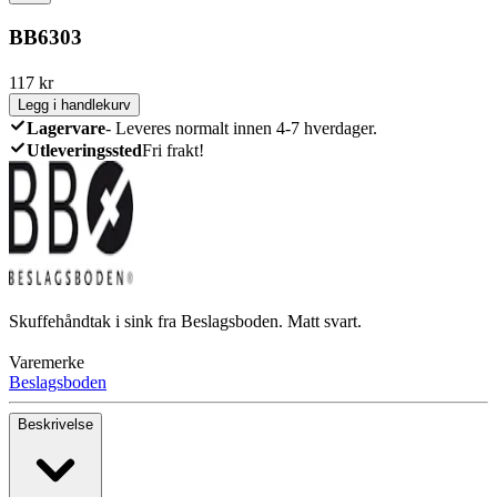
BB6303
117
kr
Legg i handlekurv
Lagervare
-
Leveres normalt innen 4-7 hverdager.
Utleveringssted
Fri frakt!
Skuffehåndtak i sink fra Beslagsboden. Matt svart.
Varemerke
Beslagsboden
Beskrivelse