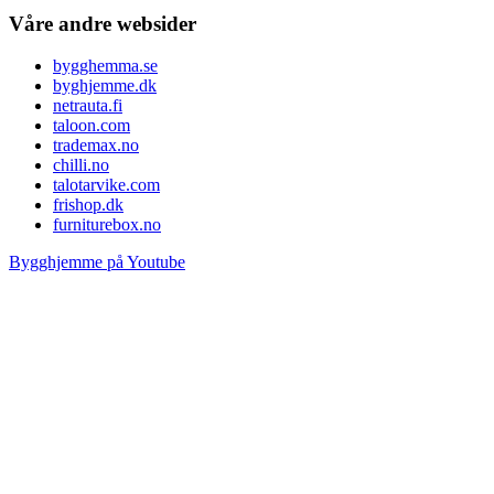
Våre andre websider
bygghemma.se
byghjemme.dk
netrauta.fi
taloon.com
trademax.no
chilli.no
talotarvike.com
frishop.dk
furniturebox.no
Bygghjemme på Youtube