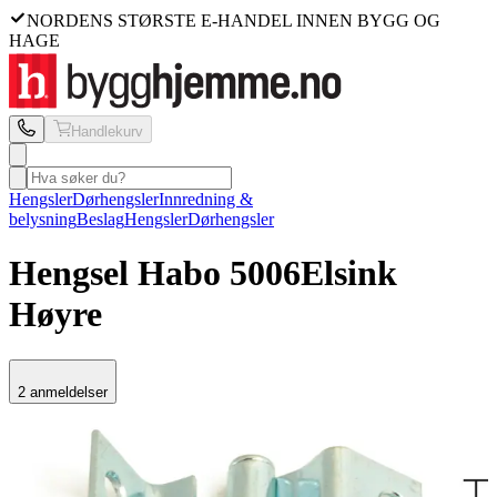
NORDENS STØRSTE E-HANDEL INNEN BYGG OG
HAGE
Handlekurv
Hengsler
Dørhengsler
Innredning &
belysning
Beslag
Hengsler
Dørhengsler
Hengsel Habo
5006
Elsink
Høyre
2 anmeldelser