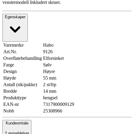
venstremodell Inkludert skruer.
Egenskaper
Varemerke
Habo
Art.Nr.
9126
Overflatebehandling
Elforsinket
Farge
Sølv
Design
Høyre
Høyde
55 mm
Antall (stk/pakke)
2 st/frp
Bredde
14 mm
Produkttype
hengsel
EAN-nr
7317900009129
Nobb
25308966
Kundeomtale
2 anmeldelser