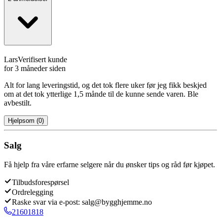
Lars
Verifisert kunde
for 3 måneder siden
Alt for lang leveringstid, og det tok flere uker før jeg fikk beskjed
om at det tok ytterlige 1,5 månde til de kunne sende varen. Ble
avbestilt.
Hjelpsom
(
0
)
Salg
Få hjelp fra våre erfarne selgere når du ønsker tips og råd før kjøpet.
Tilbudsforespørsel
Ordrelegging
Raske svar via e-post: salg@bygghjemme.no
21601818