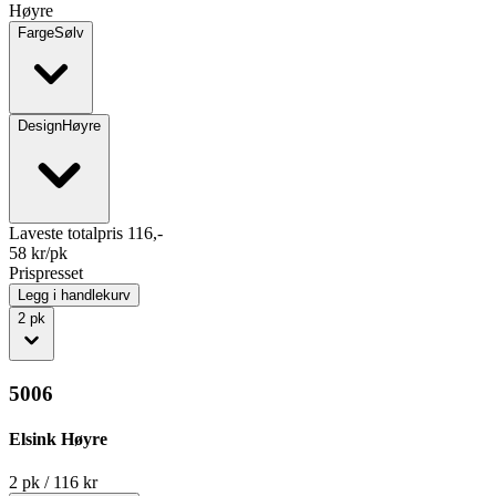
Høyre
Farge
Sølv
Design
Høyre
Laveste totalpris 116,-
58
kr/pk
Prispresset
Legg i handlekurv
2
pk
5006
Elsink Høyre
2
pk
/
116
kr