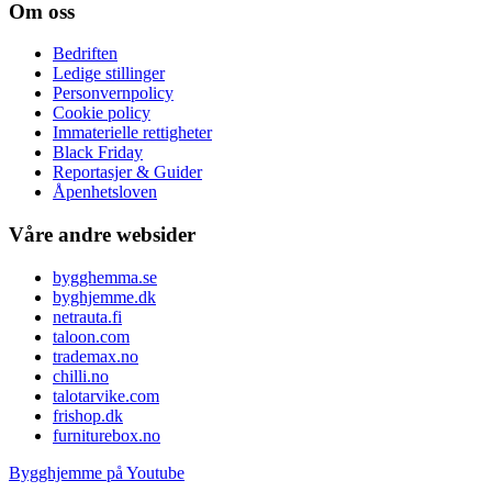
Om oss
Bedriften
Ledige stillinger
Personvernpolicy
Cookie policy
Immaterielle rettigheter
Black Friday
Reportasjer & Guider
Åpenhetsloven
Våre andre websider
bygghemma.se
byghjemme.dk
netrauta.fi
taloon.com
trademax.no
chilli.no
talotarvike.com
frishop.dk
furniturebox.no
Bygghjemme på Youtube