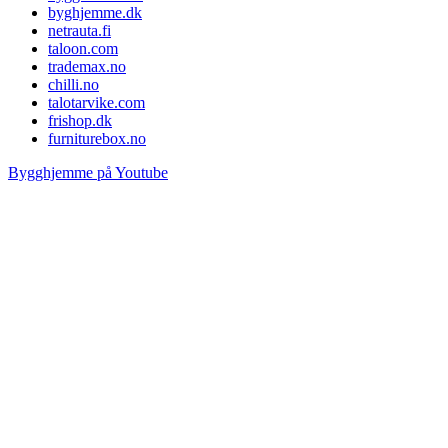
byghjemme.dk
netrauta.fi
taloon.com
trademax.no
chilli.no
talotarvike.com
frishop.dk
furniturebox.no
Bygghjemme på Youtube