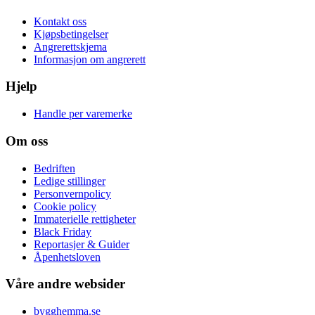
Kontakt oss
Kjøpsbetingelser
Angrerettskjema
Informasjon om angrerett
Hjelp
Handle per varemerke
Om oss
Bedriften
Ledige stillinger
Personvernpolicy
Cookie policy
Immaterielle rettigheter
Black Friday
Reportasjer & Guider
Åpenhetsloven
Våre andre websider
bygghemma.se