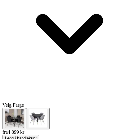
Velg
Farge
fra
4 899
kr
Legg i handlekurv