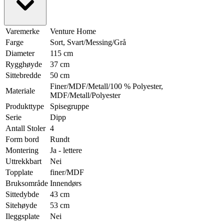
Varemerke
Venture Home
Farge
Sort, Svart/Messing/Grå
Diameter
115 cm
Rygghøyde
37 cm
Sittebredde
50 cm
Finer/MDF/Metall/100 % Polyester,
Materiale
MDF/Metall/Polyester
Produkttype
Spisegruppe
Serie
Dipp
Antall Stoler
4
Form bord
Rundt
Montering
Ja - lettere
Uttrekkbart
Nei
Topplate
finer/MDF
Bruksområde
Innendørs
Sittedybde
43 cm
Sitehøyde
53 cm
Ileggsplate
Nei