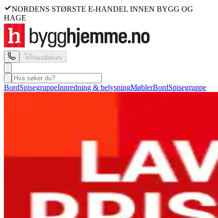
NORDENS STØRSTE E-HANDEL INNEN BYGG OG
HAGE
Handlekurv
Bord
Spisegruppe
Innredning & belysning
Møbler
Bord
Spisegruppe