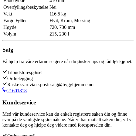
Badedybde
410 mm
Overfyllingsbeskyttelse
Nei
Vekt
116,5 kg
Farge Føtter
Hvit, Krom, Messing
Høyde
720, 730 mm
Volym
215, 230 l
Salg
Få hjelp fra våre erfarne selgere når du ønsker tips og råd før kjøpet.
Tilbudsforespørsel
Ordrelegging
Raske svar via e-post: salg@bygghjemme.no
21601818
Kundeservice
Med vår kundeservice kan du enkelt registrere saken din og finne
svar på de vanligste spørsmålene. Når vi har mottatt saken din, vil vi
kontakte deg og hjelpe deg videre med forespørselen din.
Ordrespørsmål