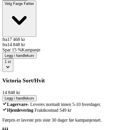
Velg
Farge Føtter
fra
17 468
kr
fra
14 848
kr
Spar 15 %
Kampanje
Legg i handlekurv
1
st
Victoria Sort/Hvit
14 848
kr
Legg i handlekurv
Lagervare
-
Leveres normalt innen 5-10 hverdager.
Hjemlevering
Fraktkostnad 549 kr
Førpris er laveste pris siste 30 dager før kampanjestart.