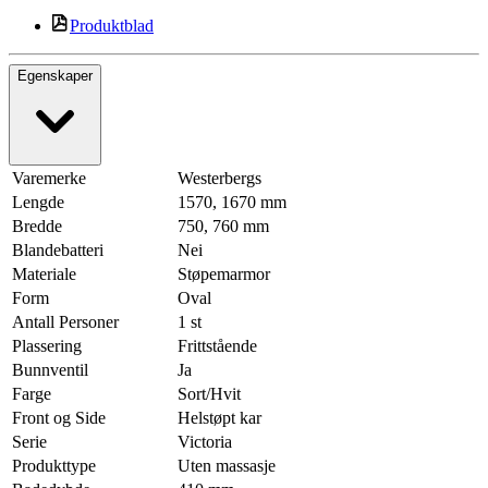
Produktblad
Egenskaper
Varemerke
Westerbergs
Lengde
1570, 1670 mm
Bredde
750, 760 mm
Blandebatteri
Nei
Materiale
Støpemarmor
Form
Oval
Antall Personer
1 st
Plassering
Frittstående
Bunnventil
Ja
Farge
Sort/Hvit
Front og Side
Helstøpt kar
Serie
Victoria
Produkttype
Uten massasje