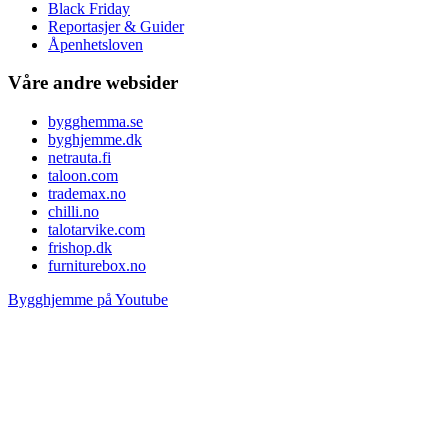
Black Friday
Reportasjer & Guider
Åpenhetsloven
Våre andre websider
bygghemma.se
byghjemme.dk
netrauta.fi
taloon.com
trademax.no
chilli.no
talotarvike.com
frishop.dk
furniturebox.no
Bygghjemme på Youtube