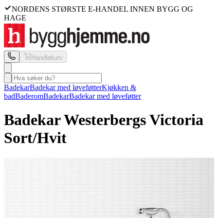
NORDENS STØRSTE E-HANDEL INNEN BYGG OG
HAGE
Handlekurv
Badekar
Badekar med løveføtter
Kjøkken &
bad
Baderom
Badekar
Badekar med løveføtter
Badekar Westerbergs
Victoria
Sort/Hvit