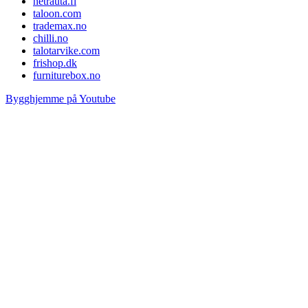
netrauta.fi
taloon.com
trademax.no
chilli.no
talotarvike.com
frishop.dk
furniturebox.no
Bygghjemme på Youtube