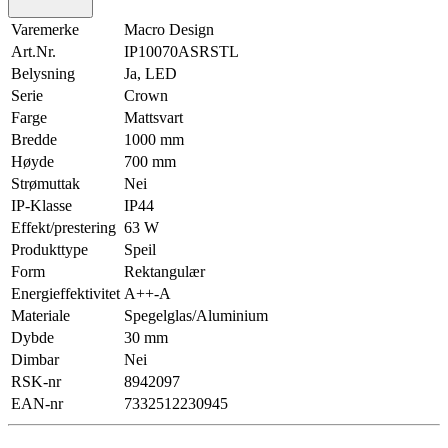
Varemerke
Macro Design
Art.Nr.
IP10070ASRSTL
Belysning
Ja, LED
Serie
Crown
Farge
Mattsvart
Bredde
1000 mm
Høyde
700 mm
Strømuttak
Nei
IP-Klasse
IP44
Effekt/prestering
63 W
Produkttype
Speil
Form
Rektangulær
Energieffektivitet
A++-A
Materiale
Spegelglas/Aluminium
Dybde
30 mm
Dimbar
Nei
RSK-nr
8942097
EAN-nr
7332512230945