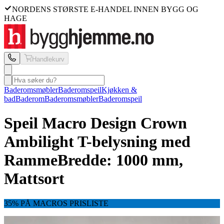
NORDENS STØRSTE E-HANDEL INNEN BYGG OG
HAGE
Handlekurv
Baderomsmøbler
Baderomspeil
Kjøkken &
bad
Baderom
Baderomsmøbler
Baderomspeil
Speil Macro Design
Crown
Ambilight T-belysning med
Ramme
Bredde: 1000 mm,
Mattsort
35% PÅ MACROS PRISLISTE