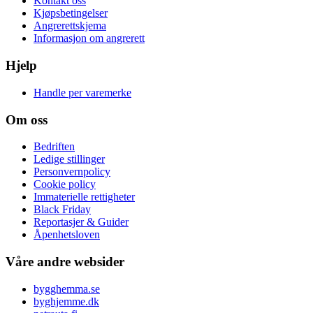
Kontakt oss
Kjøpsbetingelser
Angrerettskjema
Informasjon om angrerett
Hjelp
Handle per varemerke
Om oss
Bedriften
Ledige stillinger
Personvernpolicy
Cookie policy
Immaterielle rettigheter
Black Friday
Reportasjer & Guider
Åpenhetsloven
Våre andre websider
bygghemma.se
byghjemme.dk