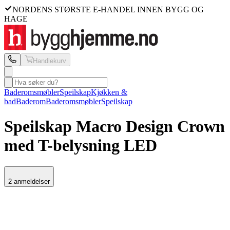
NORDENS STØRSTE E-HANDEL INNEN BYGG OG
HAGE
Handlekurv
Baderomsmøbler
Speilskap
Kjøkken &
bad
Baderom
Baderomsmøbler
Speilskap
Speilskap Macro Design
Crown
med T-belysning LED
2 anmeldelser