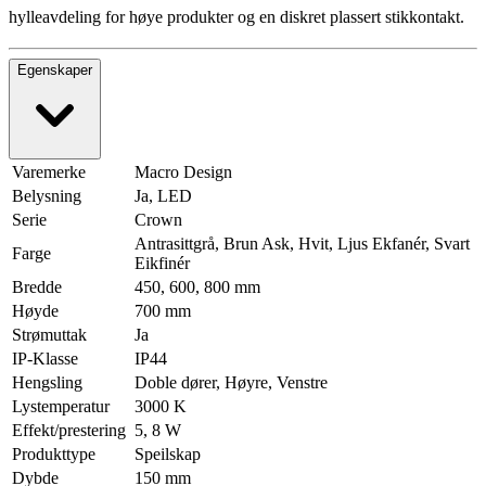
hylleavdeling for høye produkter og en diskret plassert stikkontakt.
Egenskaper
Varemerke
Macro Design
Belysning
Ja, LED
Serie
Crown
Antrasittgrå, Brun Ask, Hvit, Ljus Ekfanér, Svart
Farge
Eikfinér
Bredde
450, 600, 800 mm
Høyde
700 mm
Strømuttak
Ja
IP-Klasse
IP44
Hengsling
Doble dører, Høyre, Venstre
Lystemperatur
3000 K
Effekt/prestering
5, 8 W
Produkttype
Speilskap
Dybde
150 mm