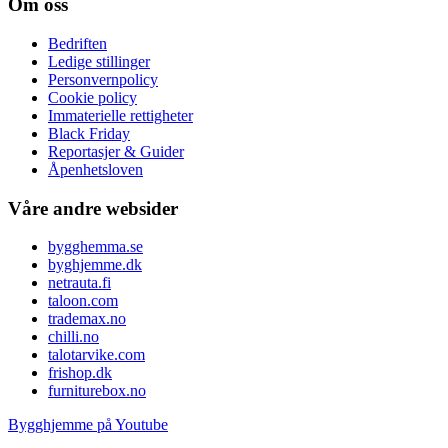
Om oss
Bedriften
Ledige stillinger
Personvernpolicy
Cookie policy
Immaterielle rettigheter
Black Friday
Reportasjer & Guider
Åpenhetsloven
Våre andre websider
bygghemma.se
byghjemme.dk
netrauta.fi
taloon.com
trademax.no
chilli.no
talotarvike.com
frishop.dk
furniturebox.no
Bygghjemme på Youtube