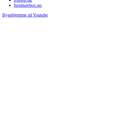
frishop.dk
furniturebox.no
Bygghjemme på Youtube