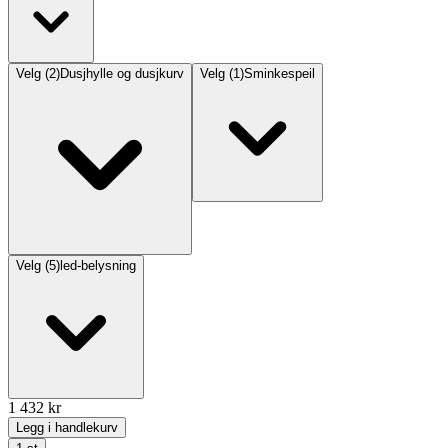
Velg
(
2
)
Dusjhylle og dusjkurv
Velg
(
1
)
Sminkespeil
Velg
(
5
)
led-belysning
1 432
kr
Legg i handlekurv