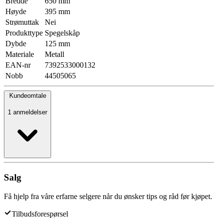
Bredde
650 mm
Høyde
395 mm
Strømuttak
Nei
Produkttype
Spegelskåp
Dybde
125 mm
Materiale
Metall
EAN-nr
7392533000132
Nobb
44505065
Kundeomtale
1 anmeldelser
Salg
Få hjelp fra våre erfarne selgere når du ønsker tips og råd før kjøpet.
Tilbudsforespørsel