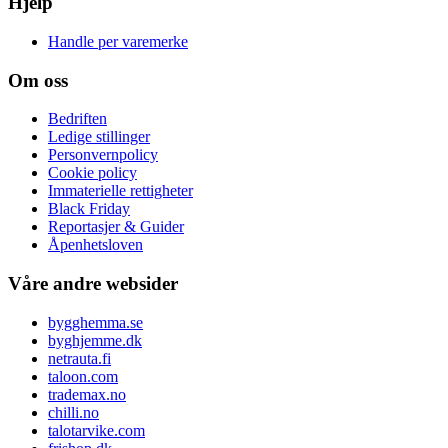
Hjelp
Handle per varemerke
Om oss
Bedriften
Ledige stillinger
Personvernpolicy
Cookie policy
Immaterielle rettigheter
Black Friday
Reportasjer & Guider
Åpenhetsloven
Våre andre websider
bygghemma.se
byghjemme.dk
netrauta.fi
taloon.com
trademax.no
chilli.no
talotarvike.com