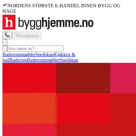
NORDENS STØRSTE E-HANDEL INNEN BYGG OG
HAGE
Handlekurv
Baderomsmøbler
Speilskap
Kjøkken &
bad
Baderom
Baderomsmøbler
Speilskap