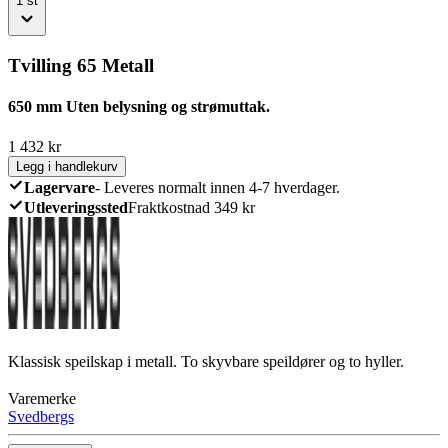
1
st
Tvilling 65 Metall
650 mm Uten belysning og strømuttak.
1 432
kr
Legg i handlekurv
Lagervare
-
Leveres normalt innen 4-7 hverdager.
Utleveringssted
Fraktkostnad 349 kr
Klassisk speilskap i metall. To skyvbare speildører og to hyller.
Varemerke
Svedbergs