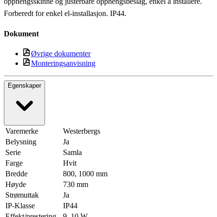
opphengsskinne og justerbare opphengsbeslag, enkel å installere.
Forberedt for enkel el-installasjon. IP44.
Dokument
Øvrige dokumenter
Monteringsanvisning
Egenskaper
Varemerke
Westerbergs
Belysning
Ja
Serie
Samla
Farge
Hvit
Bredde
800, 1000 mm
Høyde
730 mm
Strømuttak
Ja
IP-Klasse
IP44
Effekt/prestering
9, 10 W