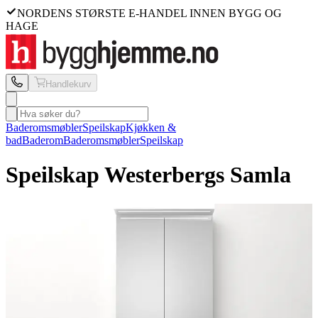
NORDENS STØRSTE E-HANDEL INNEN BYGG OG
HAGE
Handlekurv
Baderomsmøbler
Speilskap
Kjøkken &
bad
Baderom
Baderomsmøbler
Speilskap
Speilskap Westerbergs
Samla