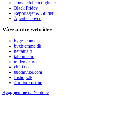
Immaterielle rettigheter
Black Friday
Reportasjer & Guider
Åpenhetsloven
Våre andre websider
bygghemma.se
byghjemme.dk
netrauta.fi
taloon.com
trademax.no
chilli.no
talotarvike.com
frishop.dk
furniturebox.no
Bygghjemme på Youtube