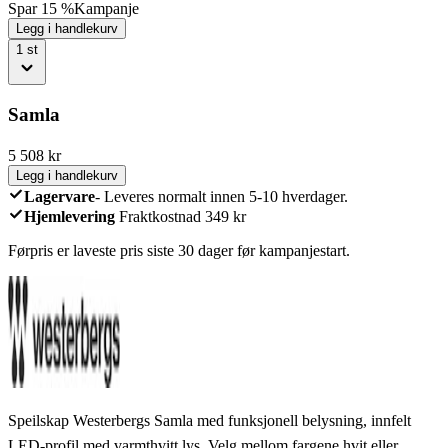
Spar 15 %
Kampanje
Legg i handlekurv
1
st
Samla
5 508
kr
Legg i handlekurv
Lagervare
-
Leveres normalt innen 5-10 hverdager.
Hjemlevering
Fraktkostnad 349 kr
Førpris er laveste pris siste 30 dager før kampanjestart.
Speilskap Westerbergs Samla med funksjonell belysning, innfelt
LED-profil med varmthvitt lys. Velg mellom fargene hvit eller