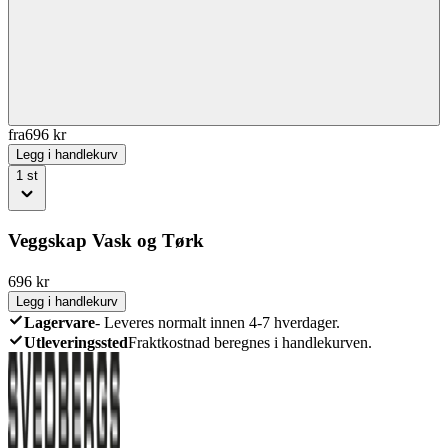
fra
696
kr
Legg i handlekurv
1
st
Veggskap Vask og Tørk
696
kr
Legg i handlekurv
Lagervare
-
Leveres normalt innen 4-7 hverdager.
Utleveringssted
Fraktkostnad beregnes i handlekurven.