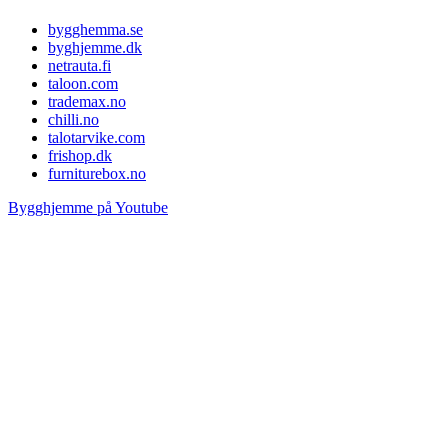
bygghemma.se
byghjemme.dk
netrauta.fi
taloon.com
trademax.no
chilli.no
talotarvike.com
frishop.dk
furniturebox.no
Bygghjemme på Youtube