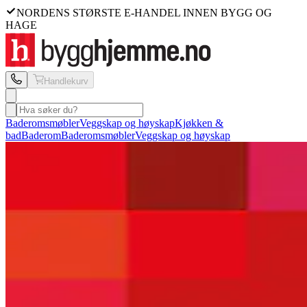
NORDENS STØRSTE E-HANDEL INNEN BYGG OG
HAGE
Handlekurv
Baderomsmøbler
Veggskap og høyskap
Kjøkken &
bad
Baderom
Baderomsmøbler
Veggskap og høyskap