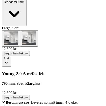
Bredde
790
mm
Farge:
Sort
12 390
kr
Legg i handlekurv
1
st
Young 2.0 A m/fastfelt
790 mm, Sort, Klarglass
12 390
kr
Legg i handlekurv
Bestillingsvare
-
Leveres normalt innen 4-6 uker.