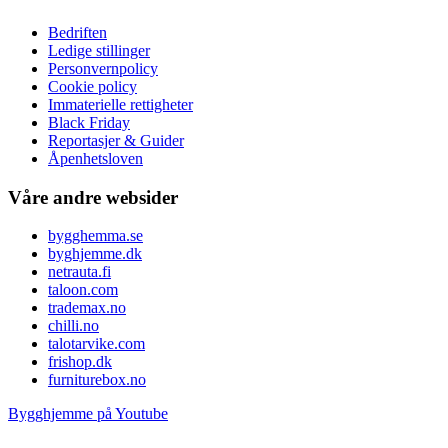
Bedriften
Ledige stillinger
Personvernpolicy
Cookie policy
Immaterielle rettigheter
Black Friday
Reportasjer & Guider
Åpenhetsloven
Våre andre websider
bygghemma.se
byghjemme.dk
netrauta.fi
taloon.com
trademax.no
chilli.no
talotarvike.com
frishop.dk
furniturebox.no
Bygghjemme på Youtube