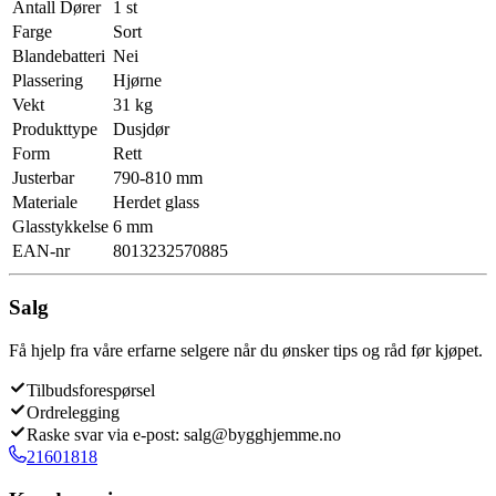
Antall Dører
1 st
Farge
Sort
Blandebatteri
Nei
Plassering
Hjørne
Vekt
31 kg
Produkttype
Dusjdør
Form
Rett
Justerbar
790-810 mm
Materiale
Herdet glass
Glasstykkelse
6 mm
EAN-nr
8013232570885
Salg
Få hjelp fra våre erfarne selgere når du ønsker tips og råd før kjøpet.
Tilbudsforespørsel
Ordrelegging
Raske svar via e-post: salg@bygghjemme.no
21601818