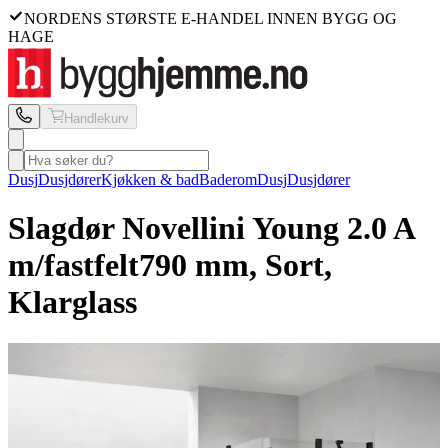
NORDENS STØRSTE E-HANDEL INNEN BYGG OG
HAGE
Handlekurv
Dusj
Dusjdører
Kjøkken & bad
Baderom
Dusj
Dusjdører
Slagdør Novellini
Young 2.0 A
m/fastfelt
790 mm, Sort,
Klarglass