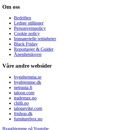
Om oss
Bedriften
Ledige stillinger
Personvernpolicy
Cookie policy
Immaterielle rettigheter
Black Friday
Reportasjer & Guider
Åpenhetsloven
Våre andre websider
bygghemma.se
byghjemme.dk
netrauta.fi
taloon.com
trademax.no
chilli.no
talotarvike.com
frishop.dk
furniturebox.no
Bygghjemme på Youtube