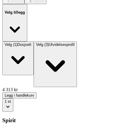
Velg tillegg
Velg
(
1
)
Dusjsett
Velg
(
3
)
Utvidelsesprofil
4 313
kr
Legg i handlekurv
1
st
Spirit