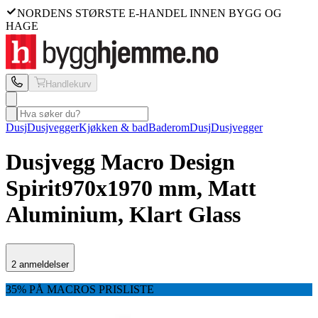
NORDENS STØRSTE E-HANDEL INNEN BYGG OG
HAGE
Handlekurv
Dusj
Dusjvegger
Kjøkken & bad
Baderom
Dusj
Dusjvegger
Dusjvegg Macro Design
Spirit
970x1970 mm, Matt
Aluminium, Klart Glass
2 anmeldelser
35% PÅ MACROS PRISLISTE