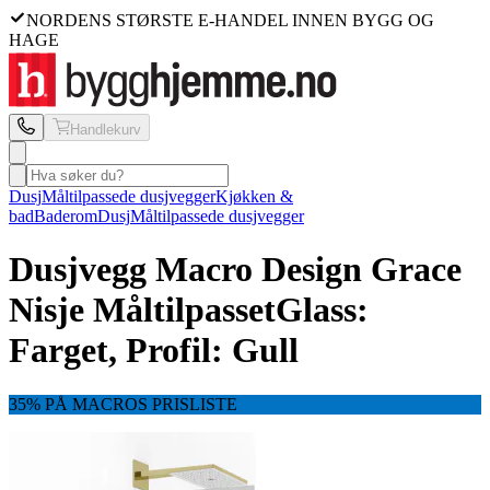
NORDENS STØRSTE E-HANDEL INNEN BYGG OG
HAGE
Handlekurv
Dusj
Måltilpassede dusjvegger
Kjøkken &
bad
Baderom
Dusj
Måltilpassede dusjvegger
Dusjvegg Macro Design
Grace
Nisje Måltilpasset
Glass:
Farget, Profil: Gull
35% PÅ MACROS PRISLISTE