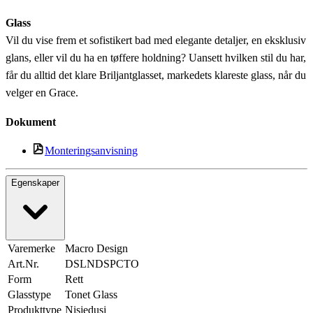
Glass
Vil du vise frem et sofistikert bad med elegante detaljer, en eksklusiv
glans, eller vil du ha en tøffere holdning? Uansett hvilken stil du har,
får du alltid det klare Briljantglasset, markedets klareste glass, når du
velger en Grace.
Dokument
Monteringsanvisning
Egenskaper
Varemerke
Macro Design
Art.Nr.
DSLNDSPCTO
Form
Rett
Glasstype
Tonet Glass
Produkttype
Nisjedusj