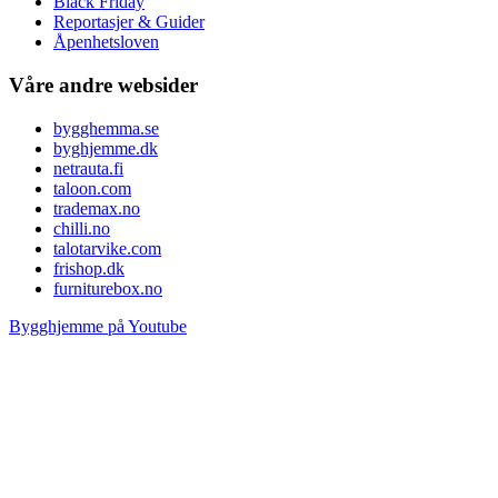
Black Friday
Reportasjer & Guider
Åpenhetsloven
Våre andre websider
bygghemma.se
byghjemme.dk
netrauta.fi
taloon.com
trademax.no
chilli.no
talotarvike.com
frishop.dk
furniturebox.no
Bygghjemme på Youtube