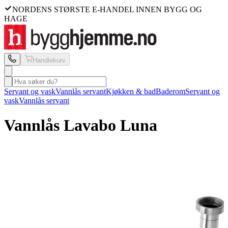
NORDENS STØRSTE E-HANDEL INNEN BYGG OG
HAGE
Handlekurv
Servant og vask
Vannlås servant
Kjøkken & bad
Baderom
Servant og
vask
Vannlås servant
Vannlås Lavabo
Luna