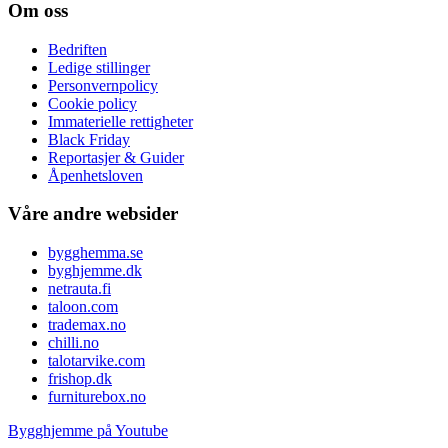
Om oss
Bedriften
Ledige stillinger
Personvernpolicy
Cookie policy
Immaterielle rettigheter
Black Friday
Reportasjer & Guider
Åpenhetsloven
Våre andre websider
bygghemma.se
byghjemme.dk
netrauta.fi
taloon.com
trademax.no
chilli.no
talotarvike.com
frishop.dk
furniturebox.no
Bygghjemme på Youtube