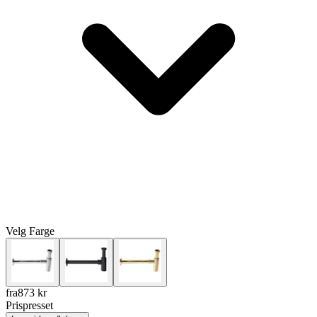
Velg
Farge
fra
873
kr
Prispresset