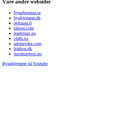
Våre andre websider
bygghemma.se
byghjemme.dk
netrauta.fi
taloon.com
trademax.no
chilli.no
talotarvike.com
frishop.dk
furniturebox.no
Bygghjemme på Youtube