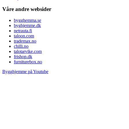
Våre andre websider
bygghemma.se
byghjemme.dk
netrauta.fi
taloon.com
trademax.no
chilli.no
talotarvike.com
frishop.dk
furniturebox.no
Bygghjemme på Youtube