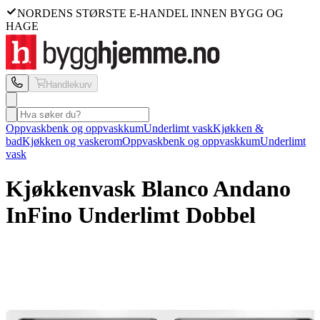
NORDENS STØRSTE E-HANDEL INNEN BYGG OG
HAGE
Handlekurv
Oppvaskbenk og oppvaskkum
Underlimt vask
Kjøkken &
bad
Kjøkken og vaskerom
Oppvaskbenk og oppvaskkum
Underlimt
vask
Kjøkkenvask Blanco
Andano
InFino Underlimt Dobbel