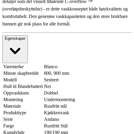
detaljer som det visuelt tiltalende C-overflow ™
(overløpsbeskyttelse) - er dette vaskkonseptet både høykvalitets og
komfortabelt. Den generøse vaskkapasiteten og den store brukbare
bunnen gir nok plass for alle formål.
Egenskaper
Varemerke
Blanco
Minste skapbredde
800, 900 mm
Modell
Sentrert
Hull til Blandebatteri
Nei
Oppvaskkum
Dobbel
Montering
Undermontering
Materiale
Rustfritt stål
Produkttype
Kjøkkenvask
Serie
Andano
Farge
Rustfritt Stål
Kumdybde
190/190 mm