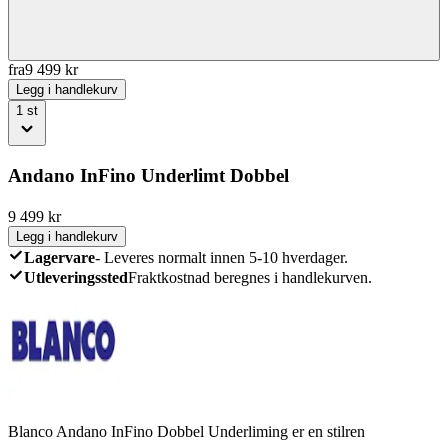
fra
9 499
kr
Legg i handlekurv
1
st
Andano InFino Underlimt Dobbel
9 499
kr
Legg i handlekurv
Lagervare
-
Leveres normalt innen 5-10 hverdager.
Utleveringssted
Fraktkostnad beregnes i handlekurven.
Blanco Andano InFino Dobbel Underliming er en stilren