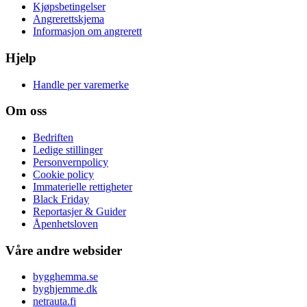
Kjøpsbetingelser
Angrerettskjema
Informasjon om angrerett
Hjelp
Handle per varemerke
Om oss
Bedriften
Ledige stillinger
Personvernpolicy
Cookie policy
Immaterielle rettigheter
Black Friday
Reportasjer & Guider
Åpenhetsloven
Våre andre websider
bygghemma.se
byghjemme.dk
netrauta.fi