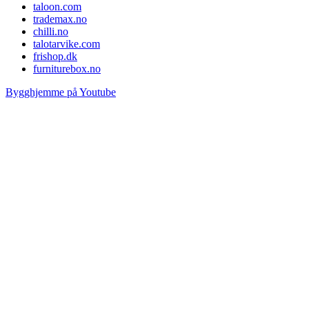
taloon.com
trademax.no
chilli.no
talotarvike.com
frishop.dk
furniturebox.no
Bygghjemme på Youtube