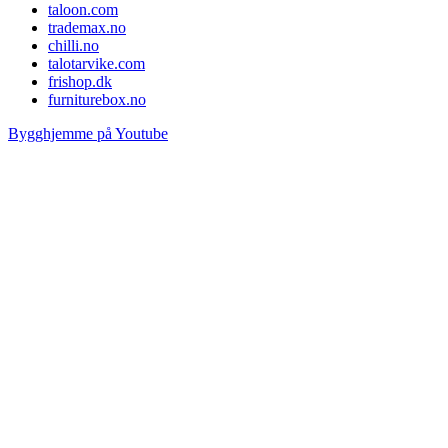
taloon.com
trademax.no
chilli.no
talotarvike.com
frishop.dk
furniturebox.no
Bygghjemme på Youtube