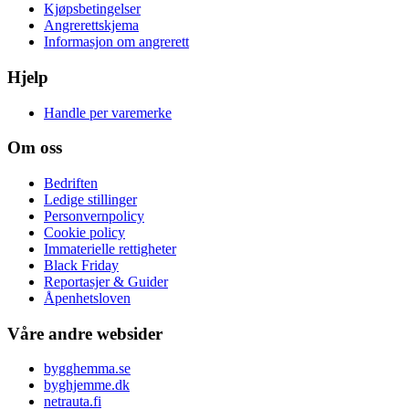
Kjøpsbetingelser
Angrerettskjema
Informasjon om angrerett
Hjelp
Handle per varemerke
Om oss
Bedriften
Ledige stillinger
Personvernpolicy
Cookie policy
Immaterielle rettigheter
Black Friday
Reportasjer & Guider
Åpenhetsloven
Våre andre websider
bygghemma.se
byghjemme.dk
netrauta.fi