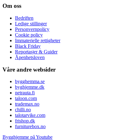
Om oss
Bedriften
Ledige stillinger
Personvernpolicy
Cookie policy
Immaterielle rettigheter
Black Friday
Reportasjer & Guider
Åpenhetsloven
Våre andre websider
bygghemma.se
byghjemme.dk
netrauta.fi
taloon.com
trademax.no
chilli.no
talotarvike.com
frishop.dk
furniturebox.no
Bygghjemme på Youtube