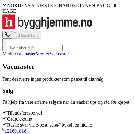
NORDENS STØRSTE E-HANDEL INNEN BYGG OG
HAGE
Handlekurv
Merker
Vacmaster
Merker
Vacmaster
Vacmaster
Fant dessverre ingen produkter som passet til ditt valg
Salg
Få hjelp fra våre erfarne selgere når du ønsker tips og råd før kjøpet.
Tilbudsforespørsel
Ordrelegging
Raske svar via e-post: salg@bygghjemme.no
21601818