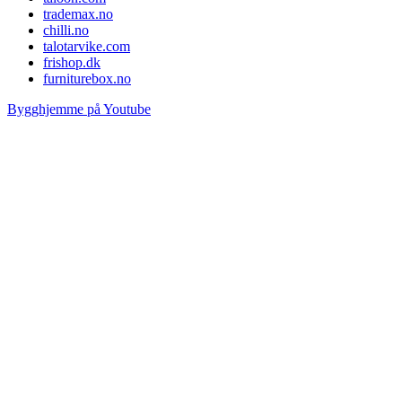
trademax.no
chilli.no
talotarvike.com
frishop.dk
furniturebox.no
Bygghjemme på Youtube