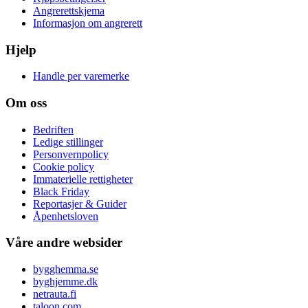
Angrerettskjema
Informasjon om angrerett
Hjelp
Handle per varemerke
Om oss
Bedriften
Ledige stillinger
Personvernpolicy
Cookie policy
Immaterielle rettigheter
Black Friday
Reportasjer & Guider
Åpenhetsloven
Våre andre websider
bygghemma.se
byghjemme.dk
netrauta.fi
taloon.com