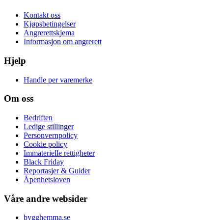
Kontakt oss
Kjøpsbetingelser
Angrerettskjema
Informasjon om angrerett
Hjelp
Handle per varemerke
Om oss
Bedriften
Ledige stillinger
Personvernpolicy
Cookie policy
Immaterielle rettigheter
Black Friday
Reportasjer & Guider
Åpenhetsloven
Våre andre websider
bygghemma.se