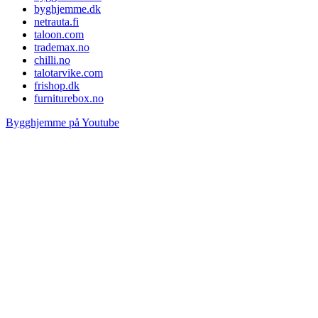
byghjemme.dk
netrauta.fi
taloon.com
trademax.no
chilli.no
talotarvike.com
frishop.dk
furniturebox.no
Bygghjemme på Youtube