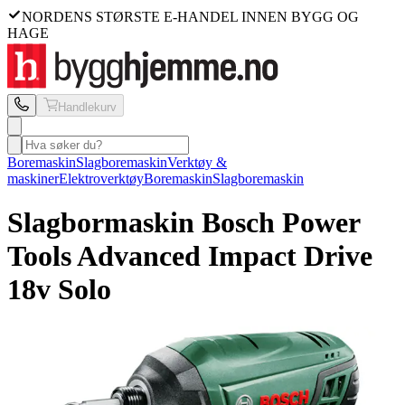
NORDENS STØRSTE E-HANDEL INNEN BYGG OG
HAGE
Handlekurv
Boremaskin
Slagboremaskin
Verktøy &
maskiner
Elektroverktøy
Boremaskin
Slagboremaskin
Slagbormaskin Bosch Power
Tools
Advanced Impact Drive
18v Solo