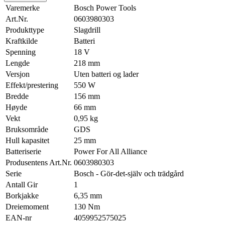
Varemerke
Bosch Power Tools
Art.Nr.
0603980303
Produkttype
Slagdrill
Kraftkilde
Batteri
Spenning
18 V
Lengde
218 mm
Versjon
Uten batteri og lader
Effekt/prestering
550 W
Bredde
156 mm
Høyde
66 mm
Vekt
0,95 kg
Bruksområde
GDS
Hull kapasitet
25 mm
Batteriserie
Power For All Alliance
Produsentens Art.Nr.
0603980303
Serie
Bosch - Gör-det-själv och trädgård
Antall Gir
1
Borkjakke
6,35 mm
Dreiemoment
130 Nm
EAN-nr
4059952575025