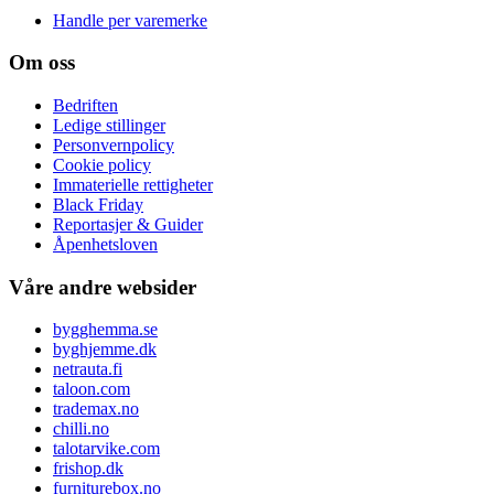
Handle per varemerke
Om oss
Bedriften
Ledige stillinger
Personvernpolicy
Cookie policy
Immaterielle rettigheter
Black Friday
Reportasjer & Guider
Åpenhetsloven
Våre andre websider
bygghemma.se
byghjemme.dk
netrauta.fi
taloon.com
trademax.no
chilli.no
talotarvike.com
frishop.dk
furniturebox.no