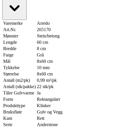
Varemerke
Arredo
Art.Nr.
265170
Mønster
Stein/betong
Lengde
60 cm
Bredde
8 cm
Farge
Grå
Mål
8x60 cm
Tykkelse
10 mm
Størrelse
8x60 cm
Antall (m2/pk)
0,99 m²/pk
Antall (stk/pakke)
22 stk/pk
Tåler Gulvvarme
Ja
Form
Rektangulær
Produkttype
Klinker
Bruksflate
Gulv og Vegg
Kant
Rett
Serie
Anderstone