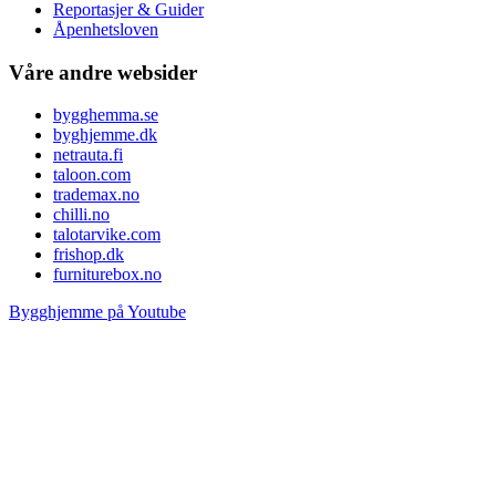
Reportasjer & Guider
Åpenhetsloven
Våre andre websider
bygghemma.se
byghjemme.dk
netrauta.fi
taloon.com
trademax.no
chilli.no
talotarvike.com
frishop.dk
furniturebox.no
Bygghjemme på Youtube