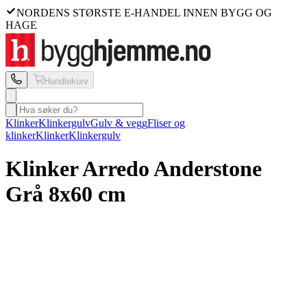
NORDENS STØRSTE E-HANDEL INNEN BYGG OG
HAGE
Handlekurv
Klinker
Klinkergulv
Gulv & vegg
Fliser og
klinker
Klinker
Klinkergulv
Klinker Arredo
Anderstone
Grå 8x60 cm