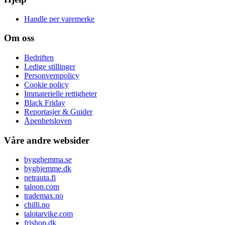
Handle per varemerke
Om oss
Bedriften
Ledige stillinger
Personvernpolicy
Cookie policy
Immaterielle rettigheter
Black Friday
Reportasjer & Guider
Åpenhetsloven
Våre andre websider
bygghemma.se
byghjemme.dk
netrauta.fi
taloon.com
trademax.no
chilli.no
talotarvike.com
frishop.dk