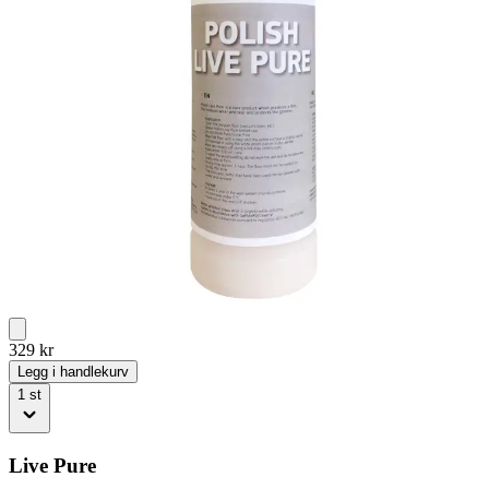
329
kr
Legg i handlekurv
1
st
Live Pure