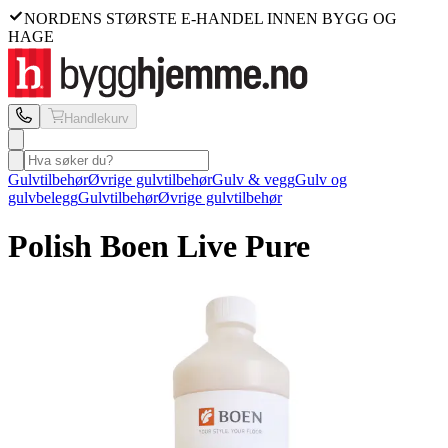
NORDENS STØRSTE E-HANDEL INNEN BYGG OG
HAGE
Handlekurv
Gulvtilbehør
Øvrige gulvtilbehør
Gulv & vegg
Gulv og
gulvbelegg
Gulvtilbehør
Øvrige gulvtilbehør
Polish Boen
Live Pure