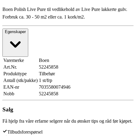
Boen Polish Live Pure til vedlikehold av Live Pure lakkerte gulv.
Forbruk ca. 30 - 50 m2 eller ca. 1 kork/m2.
Egenskaper
Varemerke
Boen
Art.Nr.
52245858
Produkttype
Tilbehør
Antall (stk/pakke)
1 st/frp
EAN-nr
7035580074946
Nobb
52245858
Salg
Få hjelp fra våre erfarne selgere når du ønsker tips og råd før kjøpet.
Tilbudsforespørsel