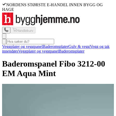
NORDENS STØRSTE E-HANDEL INNEN BYGG OG
HAGE
Handlekurv
Veggplater og veggpanel
Baderomsplater
Gulv & vegg
Vegg og tak
innendørs
Veggplater og veggpanel
Baderomsplater
Baderomspanel Fibo
3212-00
EM Aqua Mint