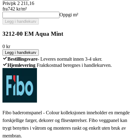
Pris/pk 2 211,16
fra
742
kr/m²
Oppgi m²
Legg i handlekurv
3212-00 EM Aqua Mint
0
kr
Legg i handlekurv
Bestillingsvare
-
Leveres normalt innen 3-4 uker.
Hjemlevering
Fraktkostnad beregnes i handlekurven.
Fibo baderomspanel - Colour kolleksjonen inneholder en mengde
forskjellige farger, dekorer og flisestørrelser. Fibo veggpanel kan
trygt benyttes i våtrom og monteres raskt og enkelt uten bruk av
membran.