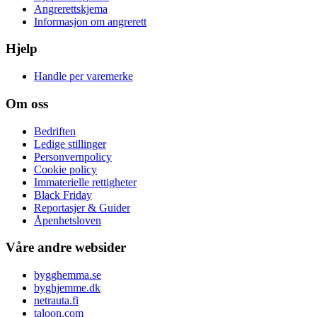
Angrerettskjema
Informasjon om angrerett
Hjelp
Handle per varemerke
Om oss
Bedriften
Ledige stillinger
Personvernpolicy
Cookie policy
Immaterielle rettigheter
Black Friday
Reportasjer & Guider
Åpenhetsloven
Våre andre websider
bygghemma.se
byghjemme.dk
netrauta.fi
taloon.com