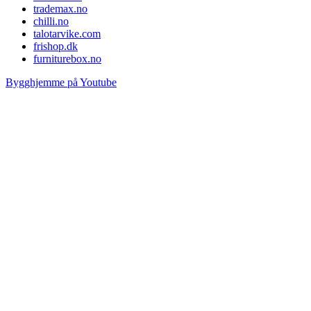
trademax.no
chilli.no
talotarvike.com
frishop.dk
furniturebox.no
Bygghjemme på Youtube