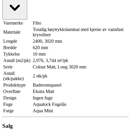
Varemerke
Fibo
Tosidig høytrykkslaminat med kjerne av vannfast
Materiale
kryssfiner
Lengde
2400, 3020 mm
Bredde
620 mm
Tykkelse
10 mm
Antall (m2/pk)
2,976, 3,744 m²/pk
Serie
Colour Matt, Long 3020 mm
Antall
2 stk/pk
(stk/pakke)
Produkttype
Baderomspanel
Overflate
Ekstra Matt
Design
Ingen fuge
Fuge
Aqualock Fugelås
Farge
Aqua Mint
Salg