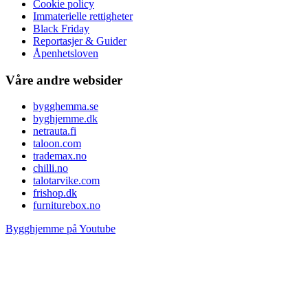
Cookie policy
Immaterielle rettigheter
Black Friday
Reportasjer & Guider
Åpenhetsloven
Våre andre websider
bygghemma.se
byghjemme.dk
netrauta.fi
taloon.com
trademax.no
chilli.no
talotarvike.com
frishop.dk
furniturebox.no
Bygghjemme på Youtube