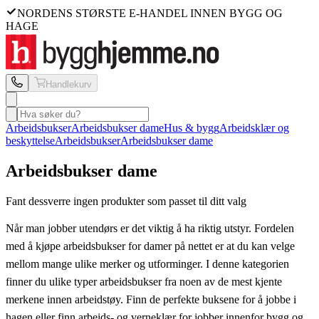
NORDENS STØRSTE E-HANDEL INNEN BYGG OG
HAGE
Handlekurv
Arbeidsbukser
Arbeidsbukser dame
Hus & bygg
Arbeidsklær og
beskyttelse
Arbeidsbukser
Arbeidsbukser dame
Arbeidsbukser dame
Fant dessverre ingen produkter som passet til ditt valg
Når man jobber utendørs er det viktig å ha riktig utstyr. Fordelen
med å kjøpe arbeidsbukser for damer på nettet er at du kan velge
mellom mange ulike merker og utforminger. I denne kategorien
finner du ulike typer arbeidsbukser fra noen av de mest kjente
merkene innen arbeidstøy. Finn de perfekte buksene for å jobbe i
hagen eller finn arbeids- og verneklær for jobber innenfor bygg og