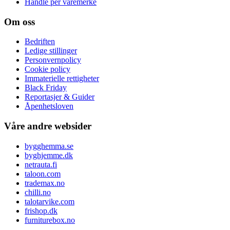
Handle per varemerke
Om oss
Bedriften
Ledige stillinger
Personvernpolicy
Cookie policy
Immaterielle rettigheter
Black Friday
Reportasjer & Guider
Åpenhetsloven
Våre andre websider
bygghemma.se
byghjemme.dk
netrauta.fi
taloon.com
trademax.no
chilli.no
talotarvike.com
frishop.dk
furniturebox.no