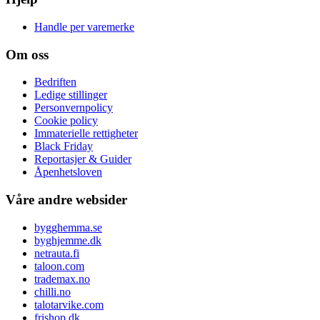
Handle per varemerke
Om oss
Bedriften
Ledige stillinger
Personvernpolicy
Cookie policy
Immaterielle rettigheter
Black Friday
Reportasjer & Guider
Åpenhetsloven
Våre andre websider
bygghemma.se
byghjemme.dk
netrauta.fi
taloon.com
trademax.no
chilli.no
talotarvike.com
frishop.dk