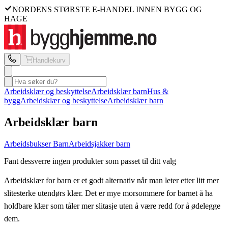
NORDENS STØRSTE E-HANDEL INNEN BYGG OG
HAGE
Handlekurv
Arbeidsklær og beskyttelse
Arbeidsklær barn
Hus &
bygg
Arbeidsklær og beskyttelse
Arbeidsklær barn
Arbeidsklær barn
Arbeidsbukser Barn
Arbeidsjakker barn
Fant dessverre ingen produkter som passet til ditt valg
Arbeidsklær for barn er et godt alternativ når man leter etter litt mer
slitesterke utendørs klær. Det er mye morsommere for barnet å ha
holdbare klær som tåler mer slitasje uten å være redd for å ødelegge
dem.